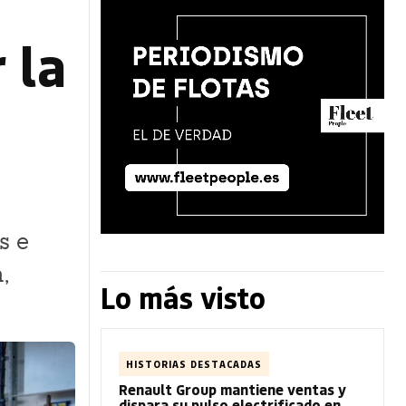
 la
s e
,
Lo más visto
HISTORIAS DESTACADAS
Renault Group mantiene ventas y
dispara su pulso electrificado en