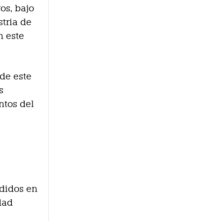
os, bajo
tria de
n este
de este
s
ntos del
ndidos en
dad