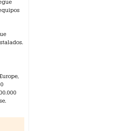
iegue
 equipos
que
stalados.
 Europe,
00
300.000
se.