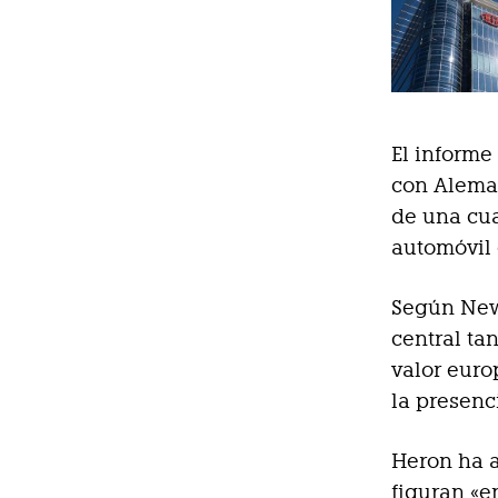
El informe
con Aleman
de una cua
automóvil 
Según New
central ta
valor euro
la presenc
Heron ha 
figuran «e