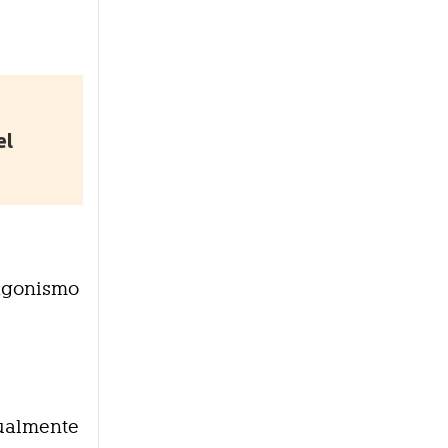
el
tagonismo
tualmente