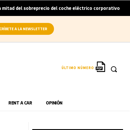
sobreprecio del coche eléctrico corporativo
Arval convie
|
CRÍBETE A LA NEWSLETTER
ÚLTIMO NÚMERO
RENT A CAR
OPINIÓN