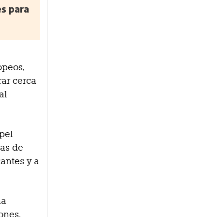
es para
opeos,
rar cerca
al
pel
nas de
cantes y a
ña
ones,