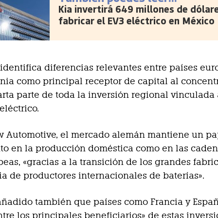
Kia invertirá 649 millones de dólar
fabricar el EV3 eléctrico en México
 identifica diferencias relevantes entre países eur
ia como principal receptor de capital al concent
rta parte de toda la inversión regional vinculada 
eléctrico.
 Automotive, el mercado alemán mantiene un pa
nto en la producción doméstica como en las cade
peas, «gracias a la transición de los grandes fabri
ia de productores internacionales de baterías».
añadido también que países como Francia y Espa
ntre los principales beneficiarios» de estas inversi