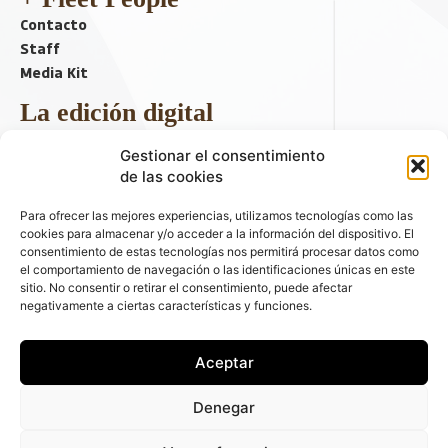
Contacto
Staff
Media Kit
La edición digital
Descargar último ejemplar
Gestionar el consentimiento
ir a hemeroteca
de las cookies
+ Contenido en redes sociales
Para ofrecer las mejores experiencias, utilizamos tecnologías como las
cookies para almacenar y/o acceder a la información del dispositivo. El
consentimiento de estas tecnologías nos permitirá procesar datos como
el comportamiento de navegación o las identificaciones únicas en este
sitio. No consentir o retirar el consentimiento, puede afectar
negativamente a ciertas características y funciones.
Aceptar
© 2026 FLEET PEOPLE . La web líder de las flotas y el renting de
Denegar
automóviles - C/ Fernández de la Hoz 70, 1ºB - 28003 - Madrid
(España) | Política de Privacidad | Política de Cookies | Email: