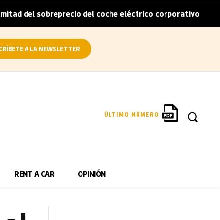
l sobreprecio del coche eléctrico corporativo
Arval conv
|
CRÍBETE A LA NEWSLETTER
ÚLTIMO NÚMERO
RENT A CAR
OPINIÓN