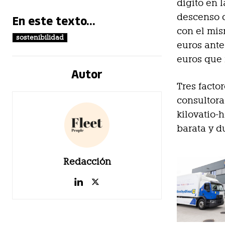
dígito en 
descenso c
En este texto...
con el mis
sostenibilidad
euros ante
euros que
Autor
Tres facto
consultora
kilovatio-
barata y d
Redacción