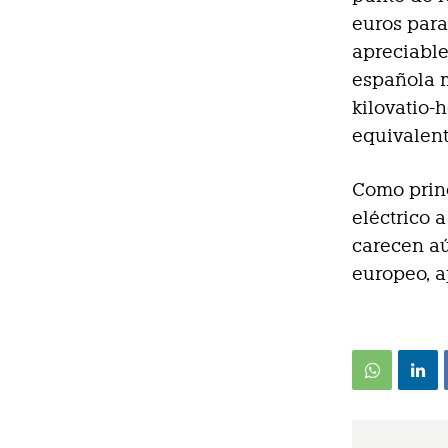
euros para
apreciable
española m
kilovatio-
equivalent
Como princ
eléctrico 
carecen aú
europeo, a