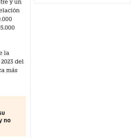
stre y un
relación
9.000
25.000
e la
 2023 del
ica más
su
y no