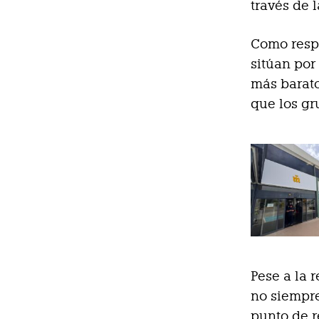
través de l
Como respu
sitúan por
más barato
que los gr
Pese a la 
no siempre
punto de r