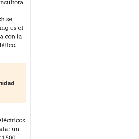
onsultora.
ch se
ing es el
ta con la
ático.
nidad
eléctricos
alar un
 1.500