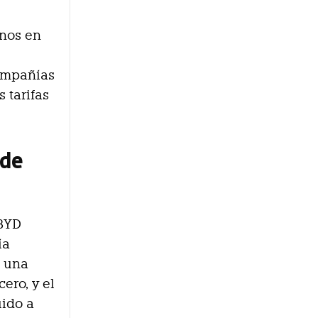
inos en
compañías
 tarifas
sde
 BYD
ía
n una
ero, y el
uido a