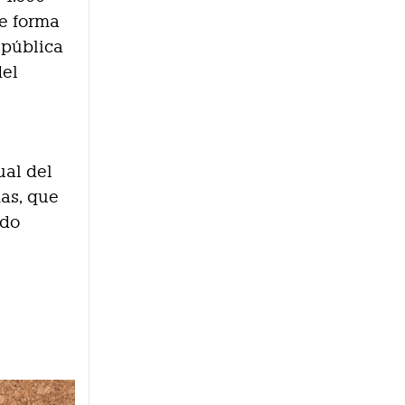
de forma
 pública
del
ual del
nas, que
ado