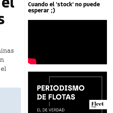
 el
Cuando el 'stock' no puede
esperar ;)
s
hinas
en
 el