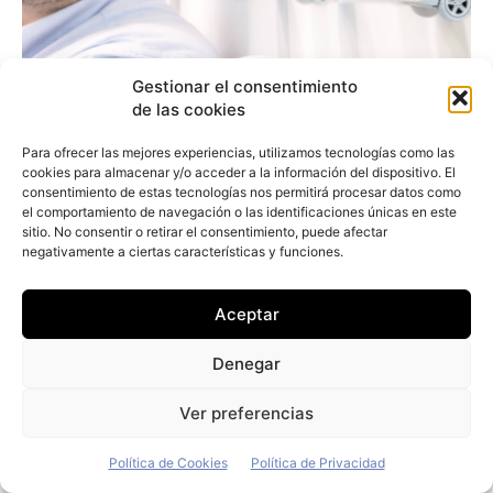
Gestionar el consentimiento
de las cookies
Para ofrecer las mejores experiencias, utilizamos tecnologías como las
cookies para almacenar y/o acceder a la información del dispositivo. El
consentimiento de estas tecnologías nos permitirá procesar datos como
Arturo Jiménez (Vecttor): «Nuestro
el comportamiento de navegación o las identificaciones únicas en este
sitio. No consentir o retirar el consentimiento, puede afectar
objetivo es comprar únicamente vehículos
negativamente a ciertas características y funciones.
eléctricos»
Redacción
-
19 de julio de 2026
Aceptar
Denegar
Ver preferencias
Política de Cookies
Política de Privacidad