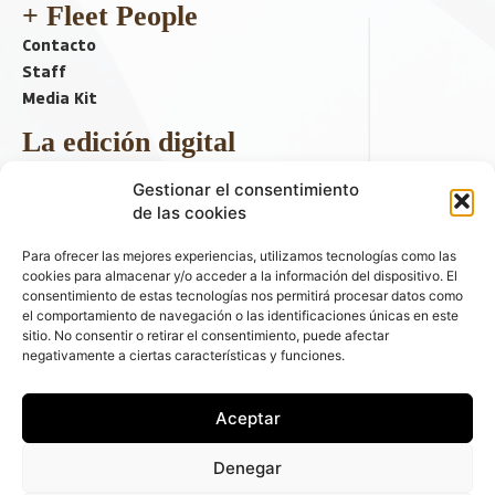
+ Fleet People
Contacto
Staff
Media Kit
La edición digital
Descargar último ejemplar
Gestionar el consentimiento
ir a hemeroteca
de las cookies
+ Contenido en redes sociales
Para ofrecer las mejores experiencias, utilizamos tecnologías como las
cookies para almacenar y/o acceder a la información del dispositivo. El
consentimiento de estas tecnologías nos permitirá procesar datos como
el comportamiento de navegación o las identificaciones únicas en este
sitio. No consentir o retirar el consentimiento, puede afectar
negativamente a ciertas características y funciones.
Aceptar
© 2026 FLEET PEOPLE . La web líder de las flotas y el renting de
Denegar
automóviles - C/ Fernández de la Hoz 70, 1ºB - 28003 - Madrid