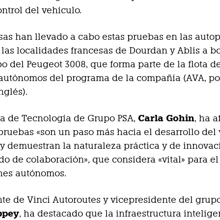
ontrol del vehículo.
as han llevado a cabo estas pruebas en las autop
e las localidades francesas de Dourdan y Ablis a b
po del Peugeot 3008, que forma parte de la flota d
 autónomos del programa de la compañía (AVA, po
nglés).
Carla Gohin
ra de Tecnología de Grupo PSA,
, ha 
pruebas «son un paso más hacia el desarrollo del
 demuestran la naturaleza práctica y de innovac
do de colaboración», que considera «vital» para el
ches autónomos.
nte de Vinci Autoroutes y vicepresidente del grupo
ppey
, ha destacado que la infraestructura intelig