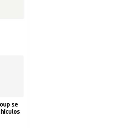
roup se
ehículos