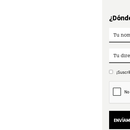
¿Dónde
¡Suscrí