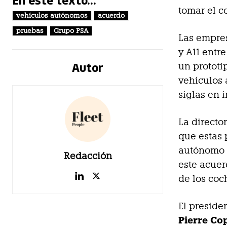
tomar el c
vehículos autónomos
acuerdo
pruebas
Grupo PSA
Las empres
y A11 entr
Autor
un prototi
vehículos
siglas en i
La directo
que estas 
autónomo y
Redacción
este acuer
de los co
El preside
Pierre Co