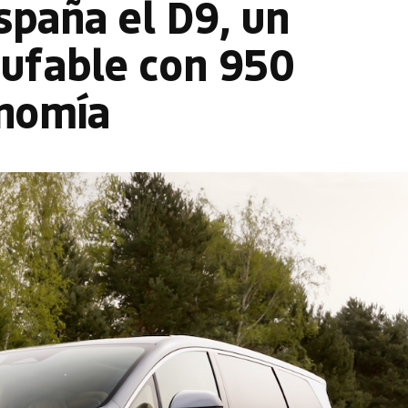
spaña el D9, un
fable con 950
onomía