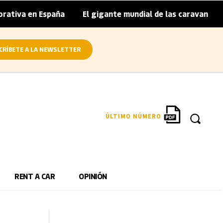
n España
El gigante mundial de las caravanas asume cierr
|
CRÍBETE A LA NEWSLETTER
ÚLTIMO NÚMERO
RENT A CAR
OPINIÓN