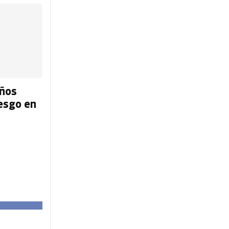
iños
iesgo en