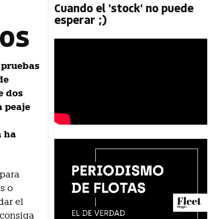
n
Cuando el 'stock' no puede
esperar ;)
mos
 pruebas
de
e dos
n peaje
n ha
 para
s o
dar el
 consiga