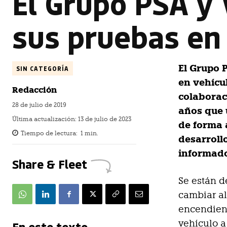
El Grupo PSA y 
sus pruebas en
El Grupo 
SIN CATEGORÍA
en vehícu
Redacción
colaborac
28 de julio de 2019
años que 
Última actualización:
13 de julio de 2023
de forma 
Tiempo de lectura:
1
min.
desarroll
informad
Share & Fleet
Se están d
cambiar a
encendiend
vehículo a
En este texto...