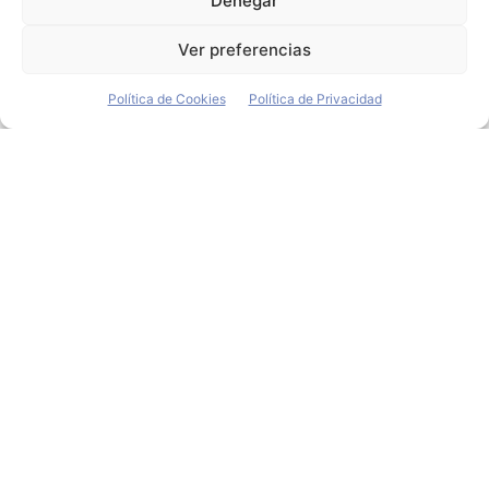
Denegar
especializada en recarga de vehículos electrificados
50five, con...
Ver preferencias
Política de Cookies
Política de Privacidad
Stellantis destina 1.500
millones a comprar un