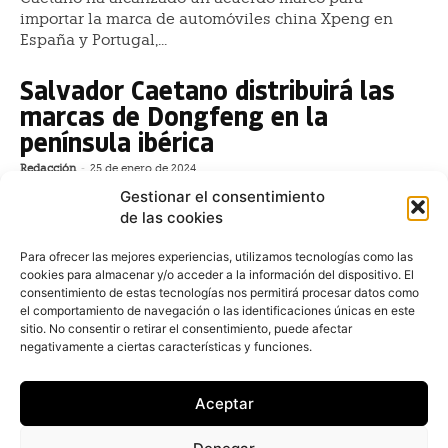
importar la marca de automóviles china Xpeng en
España y Portugal,...
Salvador Caetano distribuirá las
marcas de Dongfeng en la
península ibérica
Redacción
-
25 de enero de 2024
El grupo Salvador Caetano Auto ha alcanzado un
Gestionar el consentimiento
acuerdo de comercialización exclusiva y desarrollo de
de las cookies
las marcas de Dongfeng Motor Corporation, uno de
los...
Para ofrecer las mejores experiencias, utilizamos tecnologías como las
cookies para almacenar y/o acceder a la información del dispositivo. El
consentimiento de estas tecnologías nos permitirá procesar datos como
Zeekr elige a 50five como
el comportamiento de navegación o las identificaciones únicas en este
proveedor de carga eléctrica en
sitio. No consentir o retirar el consentimiento, puede afectar
negativamente a ciertas características y funciones.
Países Bajos
Redacción
-
15 de enero de 2024
Aceptar
El fabricante chino de vehículos eléctricos Zeekr ha
firmado un acuerdo de colaboración con la compañía