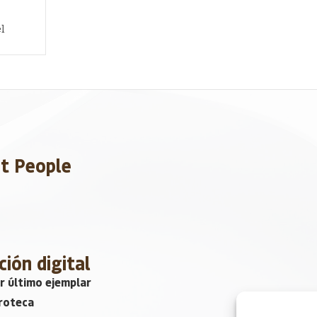
l
et People
ción digital
r último ejemplar
roteca