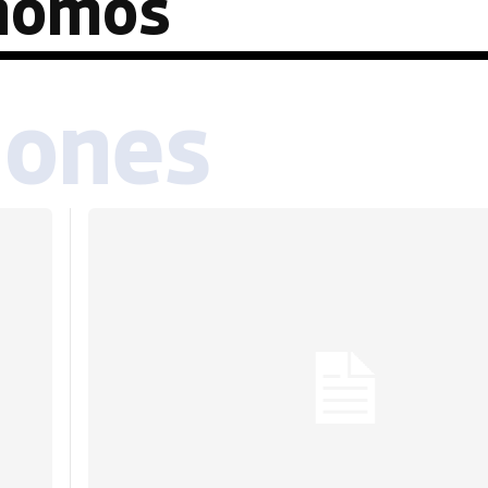
ónomos
iones