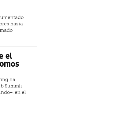
 aumentado
ores hasta
ormado
e el
nomos
ring ha
Web Summit
ndo–, en el