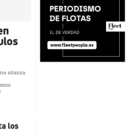
en
ulos
una alianza
nomos
s
ta los