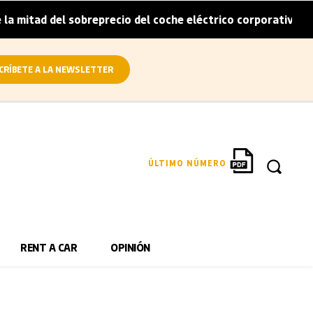
mitad del sobreprecio del coche eléctrico corporativo
A
|
CRÍBETE A LA NEWSLETTER
ÚLTIMO NÚMERO
RENT A CAR
OPINIÓN