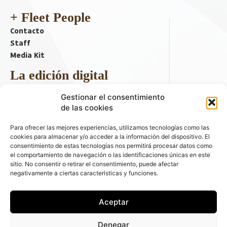
+ Fleet People
Contacto
Staff
Media Kit
La edición digital
Descargar último ejemplar
Gestionar el consentimiento
ir a hemeroteca
de las cookies
+ Contenido en redes sociales
Para ofrecer las mejores experiencias, utilizamos tecnologías como las
cookies para almacenar y/o acceder a la información del dispositivo. El
consentimiento de estas tecnologías nos permitirá procesar datos como
el comportamiento de navegación o las identificaciones únicas en este
sitio. No consentir o retirar el consentimiento, puede afectar
negativamente a ciertas características y funciones.
Aceptar
© 2026 FLEET PEOPLE . La web líder de las flotas y el renting de
Denegar