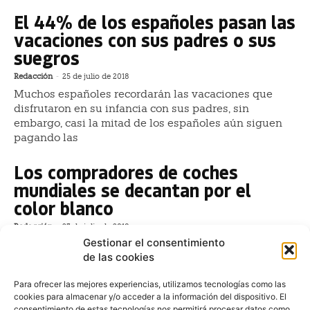
El 44% de los españoles pasan las
vacaciones con sus padres o sus
suegros
Redacción
-
25 de julio de 2018
Muchos españoles recordarán las vacaciones que
disfrutaron en su infancia con sus padres, sin
embargo, casi la mitad de los españoles aún siguen
pagando las
Los compradores de coches
mundiales se decantan por el
color blanco
Redacción
-
23 de julio de 2018
Gestionar el consentimiento
Los conductores españoles mantienen los gusto en
de las cookies
comparación con el resto del mundo a la hora de
elegir el color de los coches, según el último “Global
Para ofrecer las mejores experiencias, utilizamos tecnologías como las
Automotive Color Trends 2017/2018
cookies para almacenar y/o acceder a la información del dispositivo. El
consentimiento de estas tecnologías nos permitirá procesar datos como