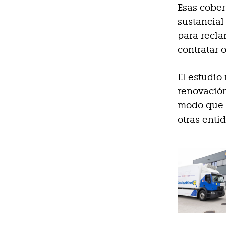
Esas cober
sustancial
para recla
contratar 
El estudio
renovación
modo que e
otras enti