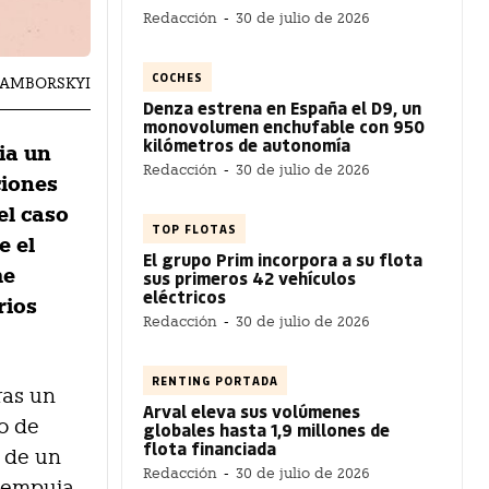
Redacción
-
30 de julio de 2026
COCHES
SAMBORSKYI
Denza estrena en España el D9, un
monovolumen enchufable con 950
kilómetros de autonomía
ia un
Redacción
-
30 de julio de 2026
ciones
el caso
TOP FLOTAS
e el
El grupo Prim incorpora a su flota
me
sus primeros 42 vehículos
eléctricos
rios
Redacción
-
30 de julio de 2026
RENTING PORTADA
ras un
Arval eleva sus volúmenes
co de
globales hasta 1,9 millones de
flota financiada
o de un
Redacción
-
30 de julio de 2026
y empuja