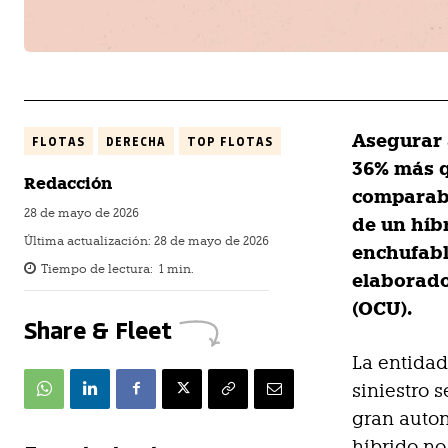
Asegurar 
FLOTAS
DERECHA
TOP FLOTAS
36% más q
Redacción
comparabl
28 de mayo de 2026
de un híbr
Última actualización:
28 de mayo de 2026
enchufabl
Tiempo de lectura:
1
min.
elaborado
(OCU).
Share & Fleet
La entidad
siniestro 
gran auton
híbrido no