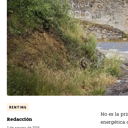
RENTING
N
o es la p
Redacción
energética d
2 de agosto de 2019