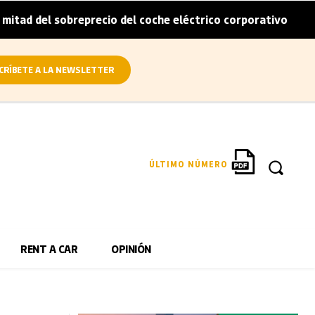
obreprecio del coche eléctrico corporativo
Arval convie
|
CRÍBETE A LA NEWSLETTER
ÚLTIMO NÚMERO
RENT A CAR
OPINIÓN