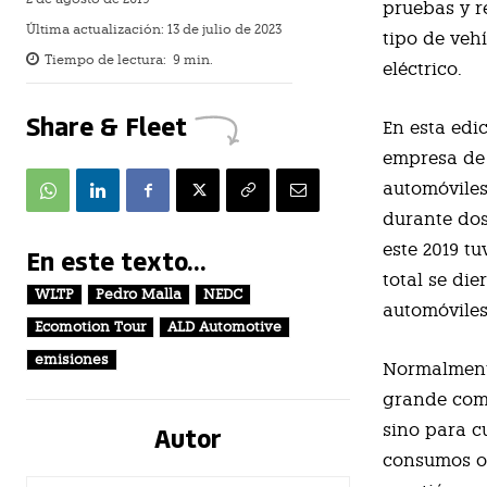
pruebas y re
Última actualización:
13 de julio de 2023
tipo de veh
Tiempo de lectura:
9
min.
eléctrico.
Share & Fleet
En esta edi
empresa de 
automóviles
durante dos
este 2019 t
En este texto...
total se die
WLTP
Pedro Malla
NEDC
automóviles
Ecomotion Tour
ALD Automotive
emisiones
Normalmente
grande como
Autor
sino para c
consumos of