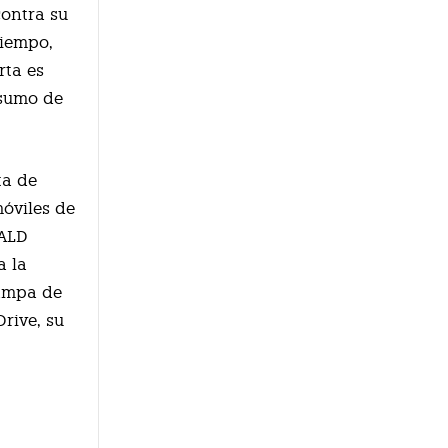
contra su
tiempo,
rta es
nsumo de
.
ta de
móviles de
 ALD
a la
campa de
rive, su