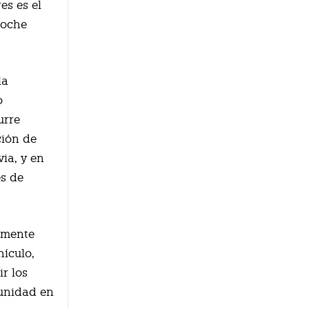
es es el
coche
la
o
urre
ción de
via, y en
es de
temente
ículo,
r los
 unidad en