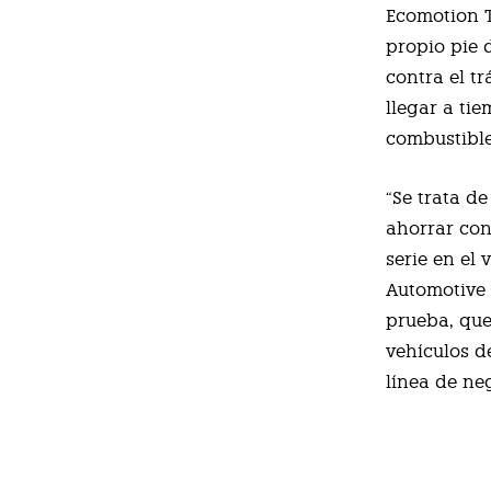
Ecomotion T
propio pie 
contra el t
llegar a ti
combustible
“Se trata d
ahorrar con
serie en el
Automotive 
prueba, que
vehículos d
línea de ne