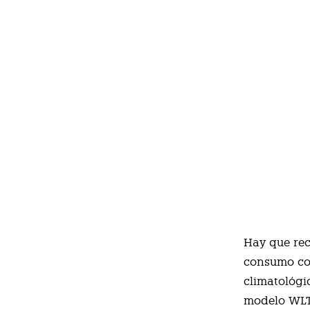
Hay que rec
consumo con
climatológi
modelo WLTP