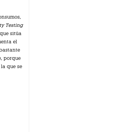
consumos,
y Testing
 que sitúa
enta el
 bastante
e, porque
 la que se