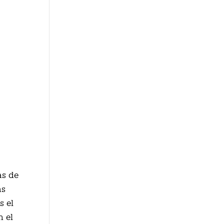
as de
as
s el
n el