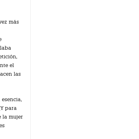
 vez más
e
alaba
tición,
nte el
acen las
 esencia,
¿Y para
 la mujer
es