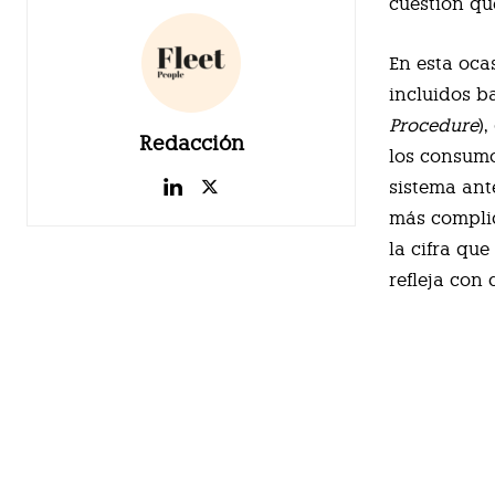
cuestión q
En esta oca
incluidos b
Procedure
)
Redacción
los consumo
sistema ant
más complic
la cifra qu
refleja con