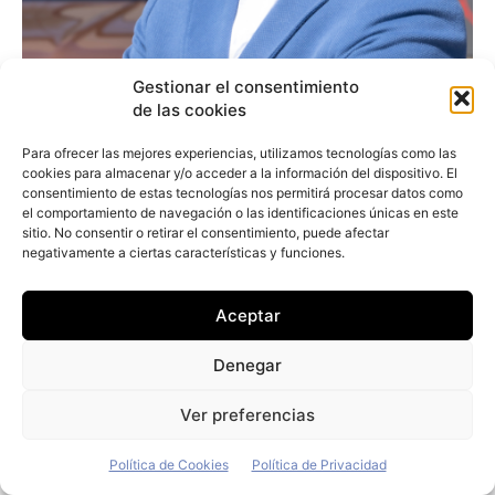
Gestionar el consentimiento
de las cookies
Para ofrecer las mejores experiencias, utilizamos tecnologías como las
cookies para almacenar y/o acceder a la información del dispositivo. El
consentimiento de estas tecnologías nos permitirá procesar datos como
el comportamiento de navegación o las identificaciones únicas en este
sitio. No consentir o retirar el consentimiento, puede afectar
negativamente a ciertas características y funciones.
Alejandro Noriega (Opel): «Hay que seguir
trabajando en más incentivos fiscales
para el eléctrico de empresas»
Aceptar
Redacción
-
7 de junio de 2026
Denegar
Ver preferencias
Política de Cookies
Política de Privacidad