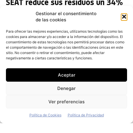
SEAT reduce sus residuos un 34%
y prevé alcanzar el 60% en 2025
Gestionar el consentimiento
Redacción
-
26 de mayo de 2019
de las cookies
La compañía SEAT ha anunciado que mejorará sus
acciones medioambientales orientadas a la reducción
Para ofrecer las mejores experiencias, utilizamos tecnologías como las
cookies para almacenar y/o acceder a la información del dispositivo. El
de residuos en 2019. En los últimos ocho años, el
consentimiento de estas tecnologías nos permitirá procesar datos como
fabricante ha conseguido generar un 34% menos
el comportamiento de navegación o las identificaciones únicas en este
sitio. No consentir o retirar el consentimiento, puede afectar
Los usuarios madrileños de
negativamente a ciertas características y funciones.
car2go han reducido las emisiones
en 2017
Aceptar
Redacción
-
20 de septiembre de 2018
Denegar
Los usuarios de car2go han generado una reducción
de 1.638 toneladas de CO2 durante 2017, gracias a los
Ver preferencias
Política de Cookies
Política de Privacidad