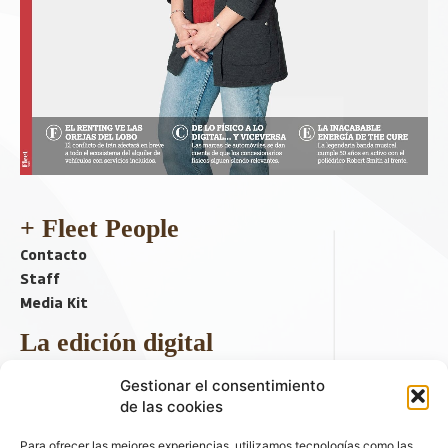
+ Fleet People
Contacto
Staff
Media Kit
La edición digital
Descargar último ejemplar
Gestionar el consentimiento
ir a hemeroteca
de las cookies
+ Contenido en redes sociales
Para ofrecer las mejores experiencias, utilizamos tecnologías como las