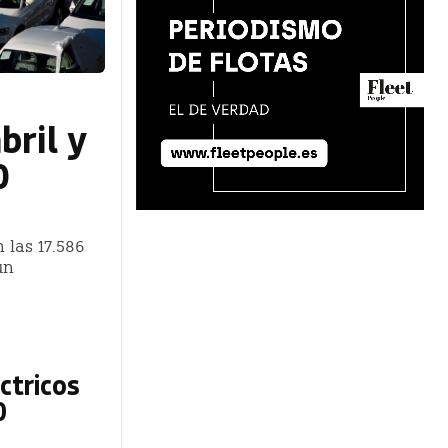
bril y
0
 las 17.586
un
ctricos
0