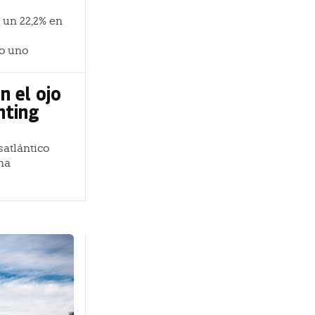
 un 22,2% en
mo uno
n el ojo
nting
satlántico
ha