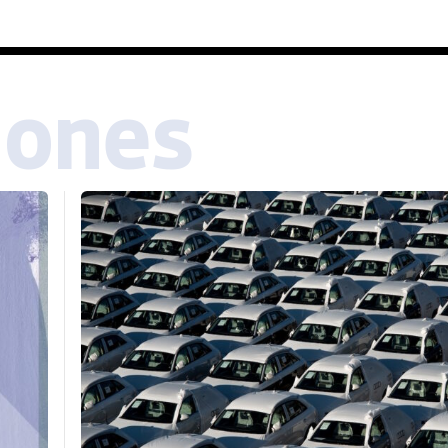
iones