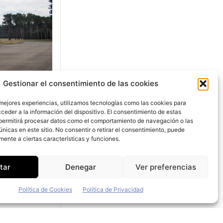
Gestionar el consentimiento de las cookies
 mejores experiencias, utilizamos tecnologías como las cookies para
ceder a la información del dispositivo. El consentimiento de estas
e
permitirá procesar datos como el comportamiento de navegación o las
únicas en este sitio. No consentir o retirar el consentimiento, puede
n
mente a ciertas características y funciones.
ican
tar
Denegar
Ver preferencias
paña
Política de Cookies
Política de Privacidad
ting en
 de