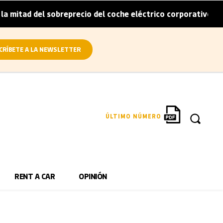
d del sobreprecio del coche eléctrico corporativo
Arval
|
CRÍBETE A LA NEWSLETTER
ÚLTIMO NÚMERO
RENT A CAR
OPINIÓN