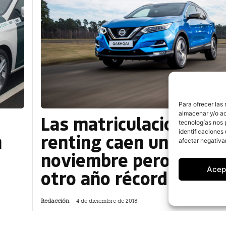
Para ofrecer las
almacenar y/o ac
Las matriculaciones d
tecnologías nos 
identificaciones 
n
renting caen un 15% e
afectar negativa
noviembre pero certif
Acep
otro año récord en Es
Redacción
-
4 de diciembre de 2018
Las ventas de automóviles en régimen de ren
des
España descendieron un 14,8% el pasado mes