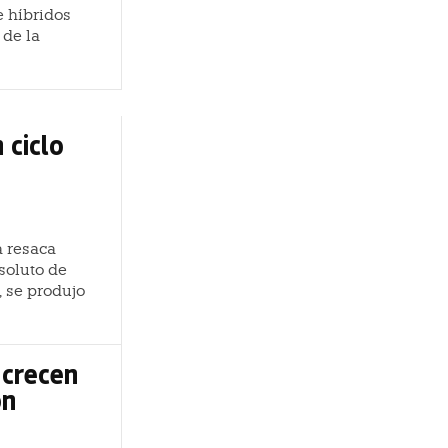
e híbridos
 de la
 ciclo
a resaca
soluto de
, se produjo
 crecen
on