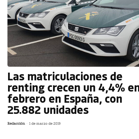
Las matriculaciones de
renting crecen un 4,4% e
febrero en España, con
25.882 unidades
Redacción
-
1 de marzo de 2019
La ventas de automóviles en renting aumentaron un
4,4% en España en febrero pasado con 25.882 unida