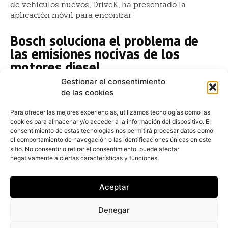
de vehículos nuevos, DriveK, ha presentado la
aplicación móvil para encontrar
Bosch soluciona el problema de
las emisiones nocivas de los
motores diesel
Gestionar el consentimiento
Fernando Álvarez
-
27 de abril de 2018
de las cookies
Los ingenieros de Bosch han logrado estos resultados
refinando las tecnologías existentes, sin necesidad de
Para ofrecer las mejores experiencias, utilizamos tecnologías como las
componentes adicionales, lo que llevaría aparejado
cookies para almacenar y/o acceder a la información del dispositivo. El
un aumento de los costos. El nuevo
consentimiento de estas tecnologías nos permitirá procesar datos como
el comportamiento de navegación o las identificaciones únicas en este
Daimler invierte en la start-up de
sitio. No consentir o retirar el consentimiento, puede afectar
negativamente a ciertas características y funciones.
inteligencia artificial Anagog
Redacción
-
22 de marzo de 2018
Aceptar
Daimler ha aumnetado su cooperación con la start-up
Anagog Ltd, al participar en una ronda de financiación
Denegar
con MizMaa Ventures, una compañía californiana de
capital riesgo. La start-up israelí