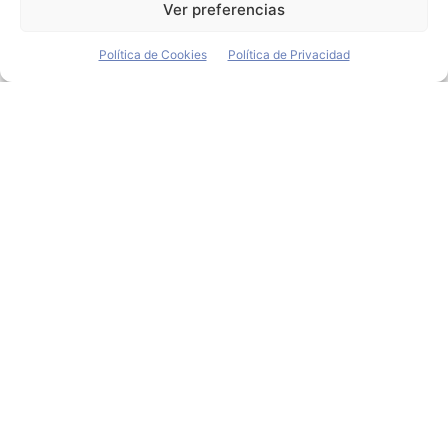
Ver preferencias
Política de Cookies
Política de Privacidad
El Gadgetrón: Cuando
deseo a una máquina
Ángel Sucasas
-
30 de noviembre de 2017