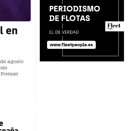
l en
 de agosto
más
 Premier
e
España