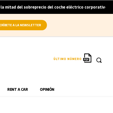
tad del sobreprecio del coche eléctrico corporativo
Arv
|
CRÍBETE A LA NEWSLETTER
ÚLTIMO NÚMERO
RENT A CAR
OPINIÓN