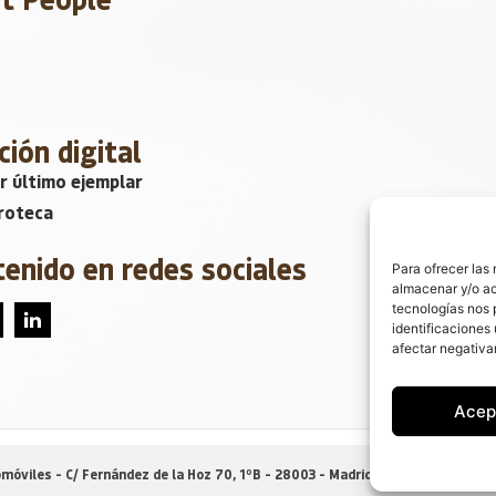
ción digital
r último ejemplar
roteca
tenido en redes sociales
Para ofrecer las
almacenar y/o ac
tecnologías nos 
identificaciones 
afectar negativa
Acep
móviles - C/ Fernández de la Hoz 70, 1ºB - 28003 - Madrid (España) |
Política