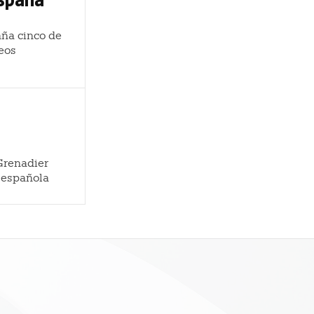
aña cinco de
neos
Grenadier
l española