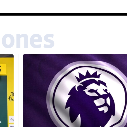
iones