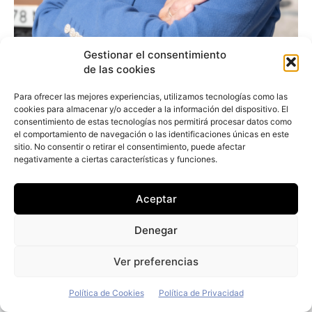
Gestionar el consentimiento
Alejandro Noriega (Opel): «Hay que seguir
de las cookies
trabajando en más incentivos fiscales
Para ofrecer las mejores experiencias, utilizamos tecnologías como las
para el eléctrico de empresas»
cookies para almacenar y/o acceder a la información del dispositivo. El
Redacción
-
7 de junio de 2026
consentimiento de estas tecnologías nos permitirá procesar datos como
el comportamiento de navegación o las identificaciones únicas en este
sitio. No consentir o retirar el consentimiento, puede afectar
negativamente a ciertas características y funciones.
Aceptar
Denegar
Ver preferencias
Política de Cookies
Política de Privacidad