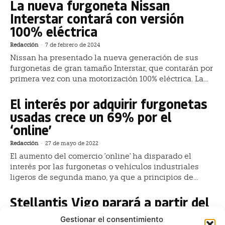
La nueva furgoneta Nissan
Interstar contará con versión
100% eléctrica
Redacción
-
7 de febrero de 2024
Nissan ha presentado la nueva generación de sus
furgonetas de gran tamaño Interstar, que contarán por
primera vez con una motorización 100% eléctrica. La...
El interés por adquirir furgonetas
usadas crece un 69% por el
‘online’
Redacción
-
27 de mayo de 2022
El aumento del comercio 'online' ha disparado el
interés por las furgonetas o vehículos industriales
ligeros de segunda mano, ya que a principios de...
Stellantis Vigo parará a partir del
lunes la producción de furgonetas
Gestionar el consentimiento