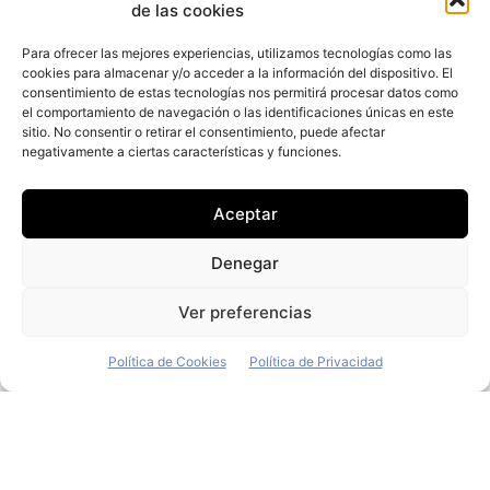
de las cookies
Redacción
-
1 de abril de 2022
La factoría viguesa del grupo automovilístico
Para ofrecer las mejores experiencias, utilizamos tecnologías como las
Stellantis volverá a parar a partir del lunes la
cookies para almacenar y/o acceder a la información del dispositivo. El
producción de furgonetas de sus diferentes marcas
consentimiento de estas tecnologías nos permitirá procesar datos como
debido a
el comportamiento de navegación o las identificaciones únicas en este
sitio. No consentir o retirar el consentimiento, puede afectar
Las furgonetas eléctricas son un
negativamente a ciertas características y funciones.
25% más baratas que las diésel
Aceptar
Redacción
-
31 de marzo de 2022
Las furgonetas eléctricas son un 25% más baratas por
Denegar
kilómetro que las diésel, según un nuevo análisis
sobre el coste total de propiedad (TCO) de estos
Ver preferencias
Política de Cookies
Política de Privacidad