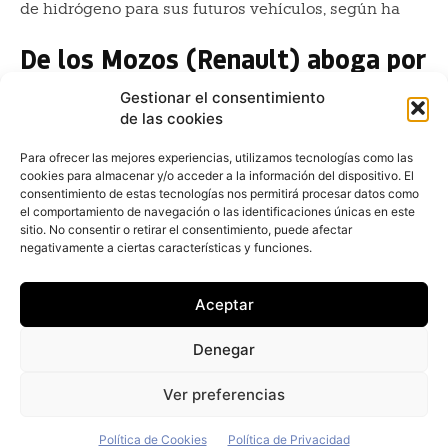
de hidrógeno para sus futuros vehículos, según ha
De los Mozos (Renault) aboga por
un plan de descarbonización
Gestionar el consentimiento
Redacción
-
3 de marzo de 2022
de las cookies
El presidente de Renault España, José Vicente de los
Mozos, ha abogado por un nuevo plan que se centre
Para ofrecer las mejores experiencias, utilizamos tecnologías como las
cookies para almacenar y/o acceder a la información del dispositivo. El
en la descarbonización del parque automovilístico
consentimiento de estas tecnologías nos permitirá procesar datos como
el comportamiento de navegación o las identificaciones únicas en este
Flotas y renting: Comienza el
sitio. No consentir o retirar el consentimiento, puede afectar
inexorable camino de la
negativamente a ciertas características y funciones.
descarbonización
Aceptar
Redacción
-
1 de marzo de 2022
Ni siquiera había terminado la Cumbre del Clima en
Denegar
Glasgow, justo antes de concluir 2021, cuando el
operador logístico global DB Schenker, que tiene su
Ver preferencias
Política de Cookies
Política de Privacidad