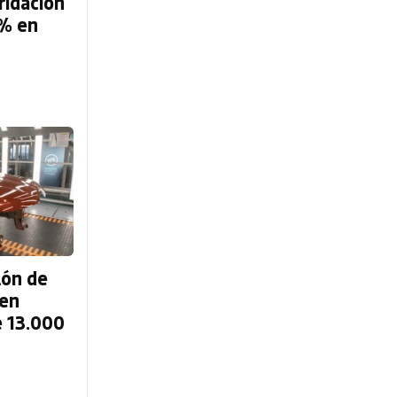
ridación
0% en
lón de
 en
e 13.000