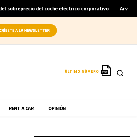
cio del coche eléctrico corporativo
Arval convierte en e
|
CRÍBETE A LA NEWSLETTER
ÚLTIMO NÚMERO
RENT A CAR
OPINIÓN