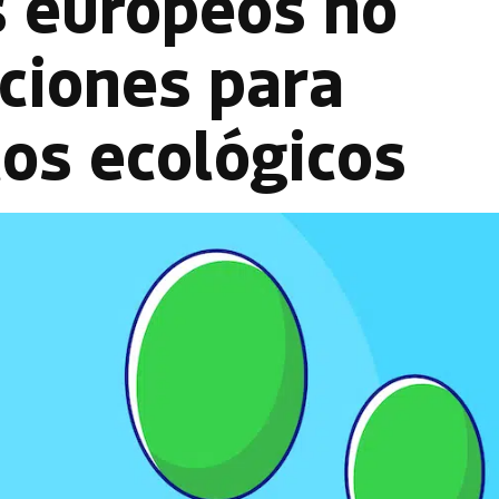
s europeos no
ciones para
los ecológicos