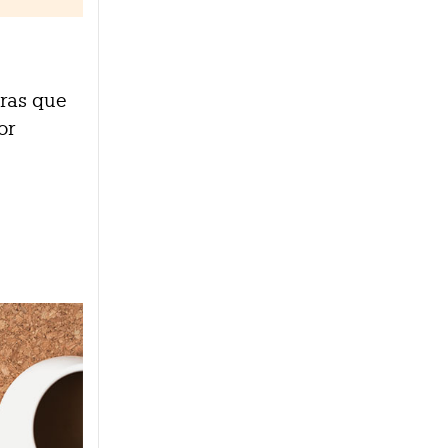
tras que
or