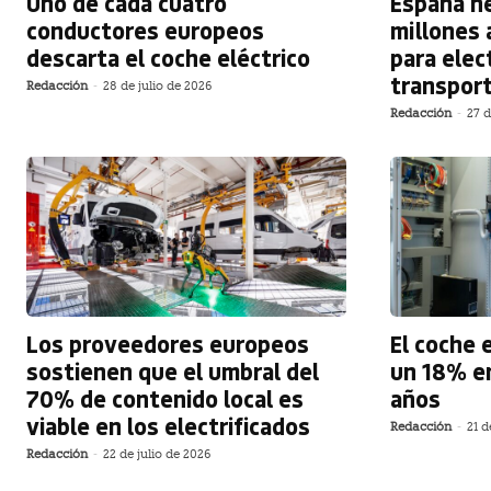
Uno de cada cuatro
España ne
conductores europeos
millones 
descarta el coche eléctrico
para elect
transport
Redacción
-
28 de julio de 2026
Redacción
-
27 d
Los proveedores europeos
El coche 
sostienen que el umbral del
un 18% en
70% de contenido local es
años
viable en los electrificados
Redacción
-
21 d
Redacción
-
22 de julio de 2026