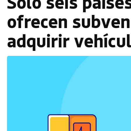
Solo seis paíse
ofrecen subven
adquirir vehícu