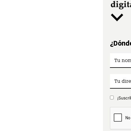
¿Dónde
¡Suscrí