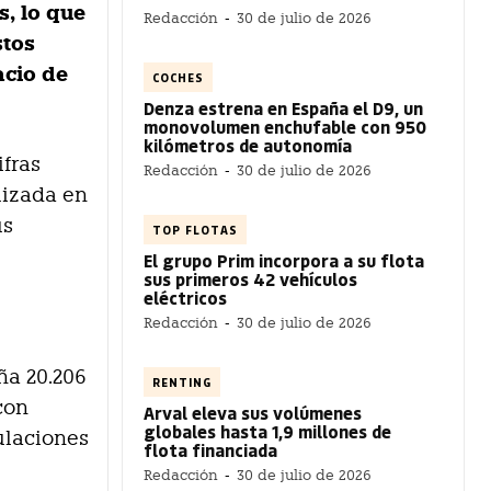
, lo que
Redacción
-
30 de julio de 2026
stos
acio de
COCHES
Denza estrena en España el D9, un
monovolumen enchufable con 950
kilómetros de autonomía
ifras
Redacción
-
30 de julio de 2026
lizada en
us
TOP FLOTAS
El grupo Prim incorpora a su flota
sus primeros 42 vehículos
eléctricos
Redacción
-
30 de julio de 2026
ña 20.206
RENTING
con
Arval eleva sus volúmenes
globales hasta 1,9 millones de
ulaciones
flota financiada
Redacción
-
30 de julio de 2026