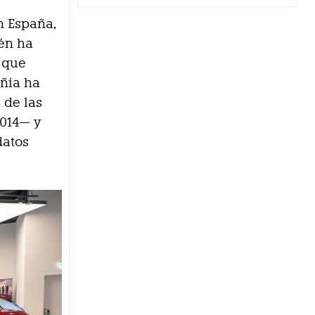
n España,
ién ha
 que
añía ha
 de las
.014— y
datos