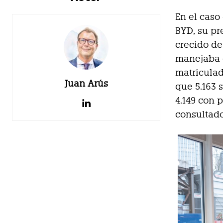
En el caso
BYD, su pr
crecido de
manejaba e
matriculad
Juan Arús
que 5.163 
4.149 con 
consultad