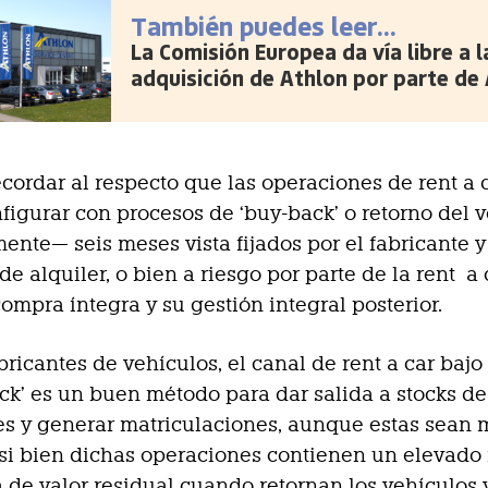
También puedes leer...
La Comisión Europea da vía libre a l
adquisición de Athlon por parte de 
cordar al respecto que las operaciones de rent a 
figurar con procesos de ‘buy-back’ o retorno del 
nte— seis meses vista fijados por el fabricante y
e alquiler, o bien a riesgo por parte de la rent a 
ompra íntegra y su gestión integral posterior.
abricantes de vehículos, el canal de rent a car bajo
ck’ es un buen método para dar salida a stocks de
es y generar matriculaciones, aunque estas sean
 si bien dichas operaciones contienen un elevado
 de valor residual cuando retornan los vehículos 