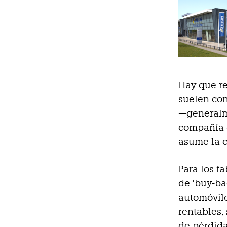
Hay que re
suelen con
—generalme
compañía d
asume la c
Para los f
de ‘buy-ba
automóvil
rentables,
de pérdida