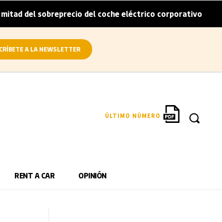
breprecio del coche eléctrico corporativo
Arval conviert
|
CRÍBETE A LA NEWSLETTER
ÚLTIMO NÚMERO
RENT A CAR
OPINIÓN