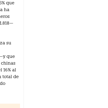
,5% que
sa ha
meros
—1.818—
rza su
 —y que
 chinas
l 16% al
 total de
ido