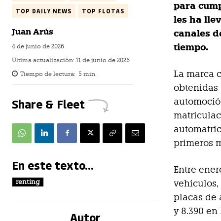
para cump
TOP DAILY NEWS
TOP FLOTAS
les ha lle
Juan Arús
canales d
tiempo.
4 de junio de 2026
Última actualización:
11 de junio de 2026
La marca c
Tiempo de lectura:
5
min.
obtenidas 
Share & Fleet
automoción
matriculac
automatric
primeros m
En este texto...
Entre ene
renting
vehículos,
placas de 
y 8.390 en
Autor