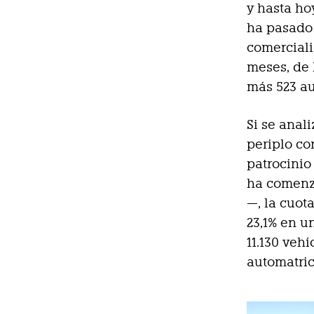
y hasta ho
ha pasado 
comerciali
meses, de 
más 523 au
Si se anal
periplo co
patrocinio
ha comenza
—, la cuot
23,1% en u
11.130 veh
automatric