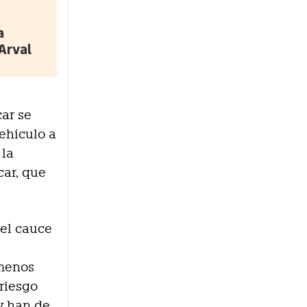
a
Arval
car se
vehículo a
 la
car, que
 el cauce
 menos
 riesgo
y han de