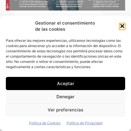
Gestionar el consentimiento
+ Fleet People
de las cookies
Contacto
Staff
Para ofrecer las mejores experiencias, utilizamos tecnologías como las
cookies para almacenar y/o acceder a la información del dispositivo. El
Media Kit
consentimiento de estas tecnologías nos permitirá procesar datos como
el comportamiento de navegación o las identificaciones únicas en este
La edición digital
sitio. No consentir o retirar el consentimiento, puede afectar
negativamente a ciertas características y funciones.
Descargar último ejemplar
ir a hemeroteca
Aceptar
+ Contenido en redes sociales
Denegar
Ver preferencias
Política de Cookies
Política de Privacidad