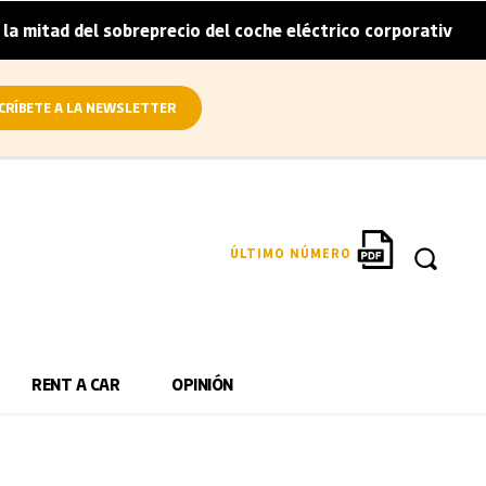
itad del sobreprecio del coche eléctrico corporativo
Ar
|
CRÍBETE A LA NEWSLETTER
ÚLTIMO NÚMERO
RENT A CAR
OPINIÓN