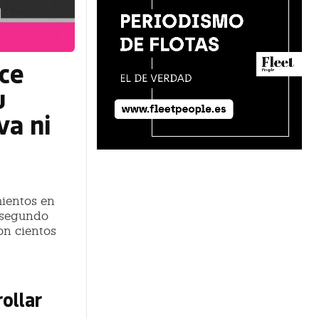
ace
u
va ni
mientos en
l segundo
on cientos
rollar