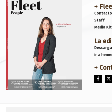
+ Fle
Contacto
Staff
Media Kit
La edi
Descarga
ir a heme
+ Con