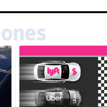
iones