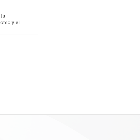
 la
nomo y el