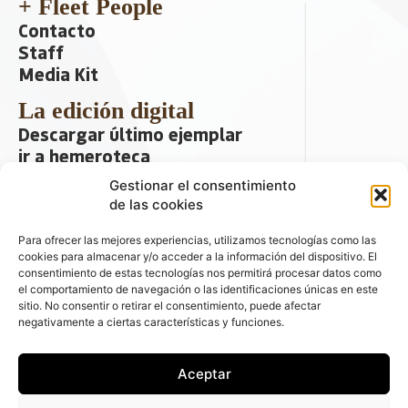
+ Fleet People
Contacto
Staff
Media Kit
La edición digital
Descargar último ejemplar
ir a hemeroteca
Gestionar el consentimiento
+ Contenido en redes sociales
de las cookies
Para ofrecer las mejores experiencias, utilizamos tecnologías como las
cookies para almacenar y/o acceder a la información del dispositivo. El
consentimiento de estas tecnologías nos permitirá procesar datos como
el comportamiento de navegación o las identificaciones únicas en este
sitio. No consentir o retirar el consentimiento, puede afectar
negativamente a ciertas características y funciones.
© 2026 FLEET PEOPLE . La web líder de
Aceptar
las flotas y el renting de automóviles -
C/ Fernández de la Hoz 70, 1ºB - 28003 -