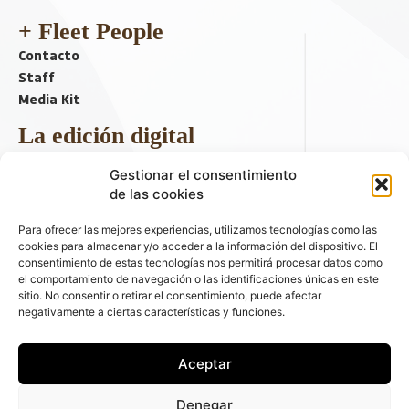
+ Fleet People
Contacto
Staff
Media Kit
La edición digital
Descargar último ejemplar
Gestionar el consentimiento
ir a hemeroteca
de las cookies
+ Contenido en redes sociales
Para ofrecer las mejores experiencias, utilizamos tecnologías como las
cookies para almacenar y/o acceder a la información del dispositivo. El
consentimiento de estas tecnologías nos permitirá procesar datos como
el comportamiento de navegación o las identificaciones únicas en este
sitio. No consentir o retirar el consentimiento, puede afectar
negativamente a ciertas características y funciones.
Aceptar
© 2026 FLEET PEOPLE . La web líder de las flotas y el renting de
Denegar