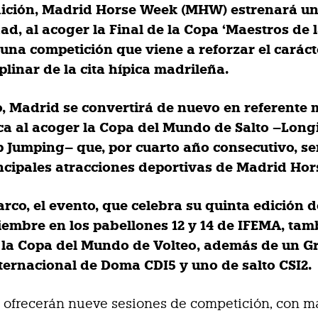
dición, Madrid Horse Week (MHW) estrenará u
ad, al acoger la Final de la Copa ‘Maestros de 
 una competición que viene a reforzar el caráct
plinar de la cita hípica madrileña.
o, Madrid se convertirá de nuevo en referente
ica al acoger la Copa del Mundo de Salto –Long
 Jumping– que, por cuarto año consecutivo, se
incipales atracciones deportivas de Madrid Ho
rco, el evento, que celebra su quinta edición de
iembre en los pabellones 12 y 14 de IFEMA, tam
 la
Copa del Mundo de Volteo
, además de
un G
nternacional de Doma
CDI5 y uno de salto CSI2
.
se ofrecerán nueve sesiones de competición, con m