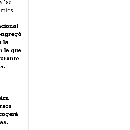
y las
emios.
acional
congregó
a la
n la que
durante
a.
pica
ersos
acogerá
as.