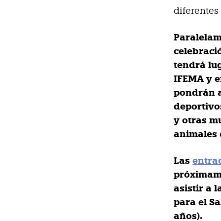
diferentes
Paralelame
celebrac
tendrá lug
IFEMA y e
pondrán a
deportivos
y otras m
animales 
Las
entra
próximame
asistir a
para el S
años).