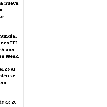
na nueva
la
er
 mundial
ines FEI
rá una
rse Week.
l 23 al
bién se
ran
ás de 20