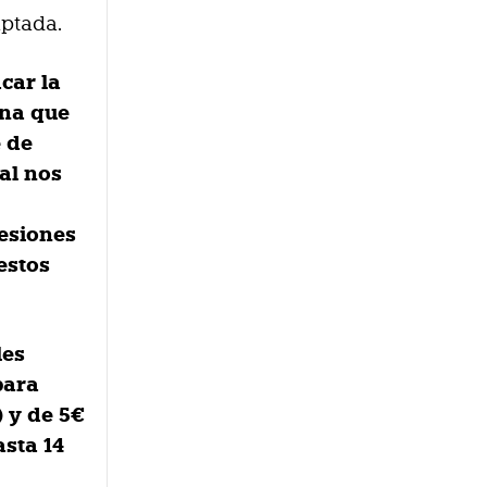
aptada.
car la
ina
que
e de
al nos
lesiones
estos
les
para
) y de 5€
asta 14