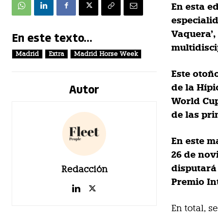
En esta e
especialid
Vaquera’,
En este texto...
multidisci
Madrid
Extra
Madrid Horse Week
Este otoñ
Autor
de la Híp
World Cup
de las pr
En este ma
26 de nov
disputará
Redacción
Premio I
En total, 