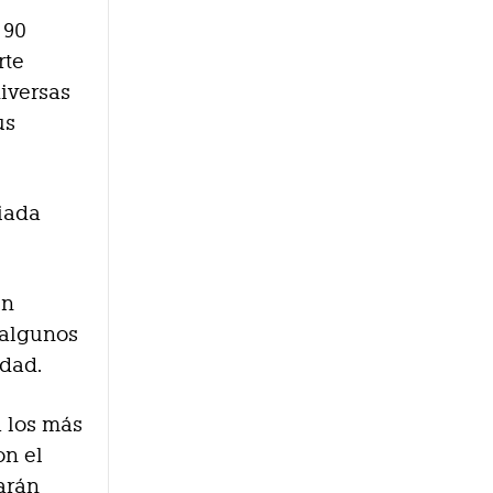
 90
rte
diversas
us
iada
en
n algunos
idad.
a los más
on el
arán