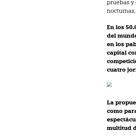
pruebas y 
nocturnas,
En los 50
del mundo
en los pa
capital c
competici
cuatro jor
La propue
como para
espectácu
multitud d