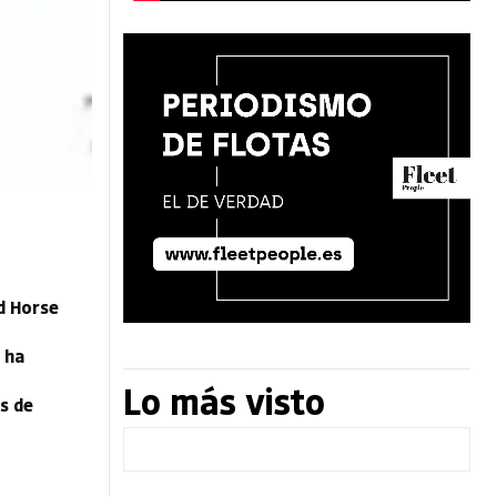
id Horse
 ha
Lo más visto
s de