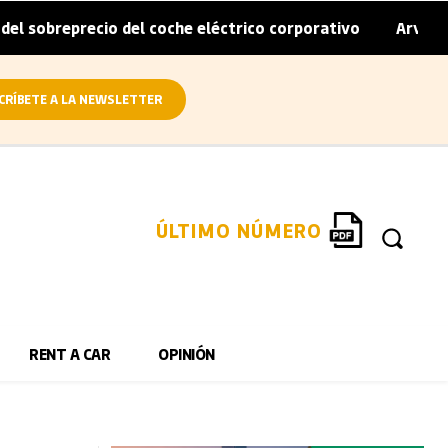
eprecio del coche eléctrico corporativo
Arval convierte 
|
CRÍBETE A LA NEWSLETTER
ÚLTIMO NÚMERO
RENT A CAR
OPINIÓN