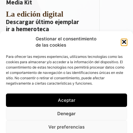
Media Kit
La edición digital
Descargar último ejemplar
ir a hemeroteca
Gestionar el consentimiento
+ Contenido en redes sociales
de las cookies
Para ofrecer las mejores experiencias, utilizamos tecnologías como las
cookies para almacenar y/o acceder a la información del dispositivo. El
consentimiento de estas tecnologías nos permitirá procesar datos como
el comportamiento de navegación o las identificaciones únicas en este
sitio. No consentir o retirar el consentimiento, puede afectar
negativamente a ciertas características y funciones.
© 2026 FLEET PEOPLE . La web líder de
Aceptar
las flotas y el renting de automóviles -
C/ Fernández de la Hoz 70, 1ºB - 28003 -
Denegar
Madrid (España) | Política de Privacidad |
Política de Cookies | Email:
Ver preferencias
fleetpeople@fleetpeople.es