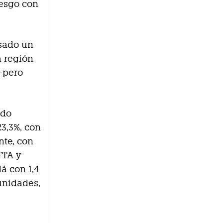
iesgo con
asado un
a región
—pero
ado
23,3%, con
nte, con
FTA y
á con 1,4
unidades,