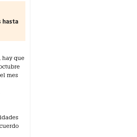
s hasta
, hay que
octubre
 el mes
s
nidades
acuerdo