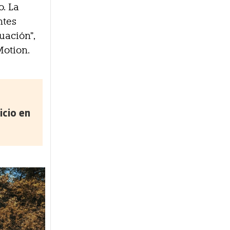
. La
ntes
uación”,
Motion.
icio en