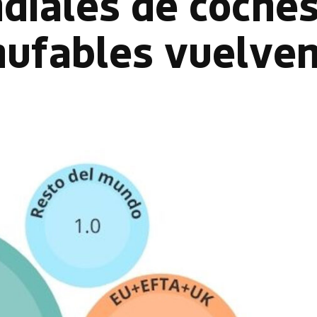
diales de coche
hufables vuelven