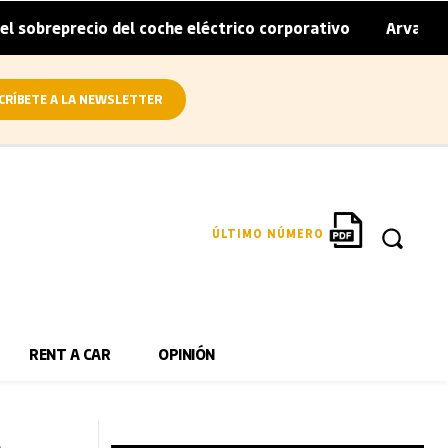
recio del coche eléctrico corporativo
Arval convierte e
|
CRÍBETE A LA NEWSLETTER
ÚLTIMO NÚMERO
RENT A CAR
OPINIÓN