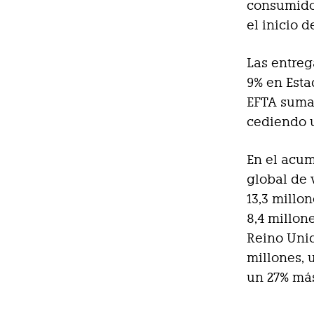
consumidor
el inicio 
Las entreg
9% en Esta
EFTA suma
cediendo 
En el acum
global de 
13,3 millo
8,4 millon
Reino Unid
millones, 
un 27% má