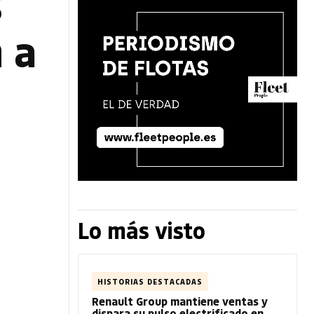
s
 a
Lo más visto
HISTORIAS DESTACADAS
Renault Group mantiene ventas y
dispara su pulso electrificado en