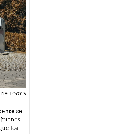
RAFÍA: TOYOTA
dense se
 [planes
que los