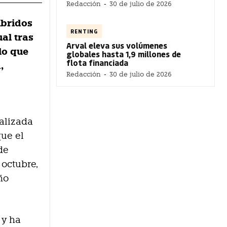
Redacción
-
30 de julio de 2026
íbridos
RENTING
al tras
Arval eleva sus volúmenes
lo que
globales hasta 1,9 millones de
flota financiada
,
Redacción
-
30 de julio de 2026
ializada
que el
de
 octubre,
ño
 y ha