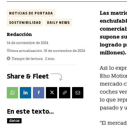
Las matri
NOTICIAS DE PORTADA
enchufabl
SOSTENIBILIDAD
DAILY NEWS
comerciali
Redacción
supone su
14 de noviembre de 2024
logrado p
Última actualización:
18 de noviembre de 2024
millones).
Tiempo de lectura:
2
min.
Así lo exp
Share & Fleet
Rho Motio
mercado ch
coches ver
lo que rep
pasado y 
En este texto...
datos
“El mercad