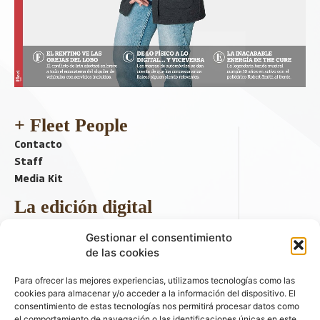
+ Fleet People
Contacto
Staff
Media Kit
La edición digital
Descargar último ejemplar
Gestionar el consentimiento
ir a hemeroteca
de las cookies
+ Contenido en redes sociales
Para ofrecer las mejores experiencias, utilizamos tecnologías como las
cookies para almacenar y/o acceder a la información del dispositivo. El
consentimiento de estas tecnologías nos permitirá procesar datos como
el comportamiento de navegación o las identificaciones únicas en este