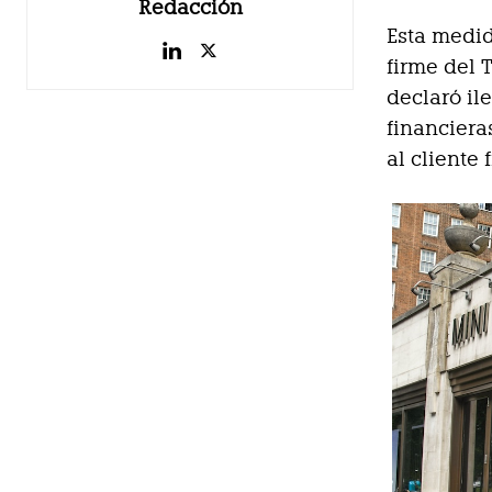
Redacción
Esta medi
firme del 
declaró il
financiera
al cliente f