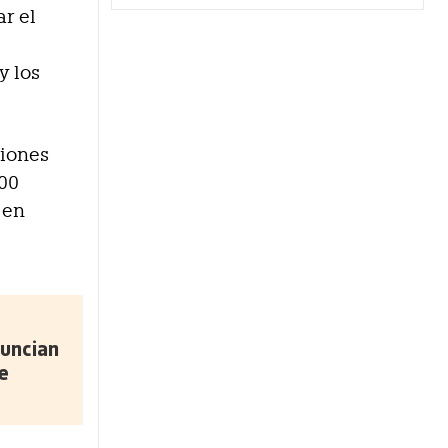
r el
y los
ciones
600
 en
uncian
e