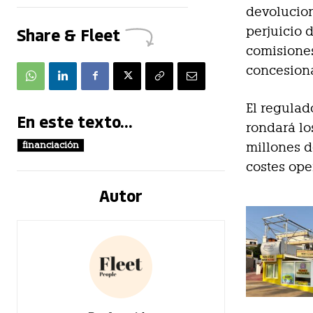
devolucion
Share & Fleet
perjuicio 
comisiones
concesiona
El regulad
En este texto...
rondará lo
financiación
millones d
costes ope
Autor