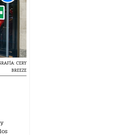
OGRAFÍA: CERY
BREEZE
 y
los