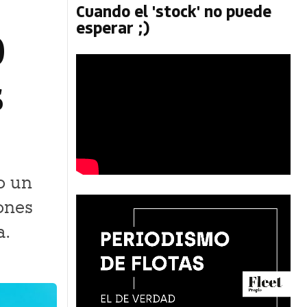
Cuando el 'stock' no puede
esperar ;)
0
s
o un
ones
a.