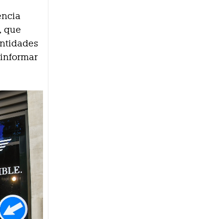
encia
, que
entidades
 informar