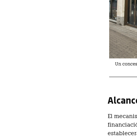
Un conces
Alcanc
El mecanis
financiaci
establece