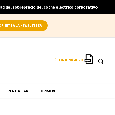
eprecio del coche eléctrico corporativo
Arval convierte 
|
CRÍBETE A LA NEWSLETTER
ÚLTIMO NÚMERO
RENT A CAR
OPINIÓN