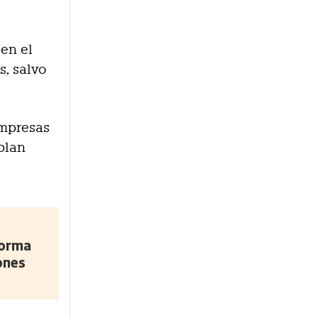
 en el
, salvo
empresas
 plan
forma
ones