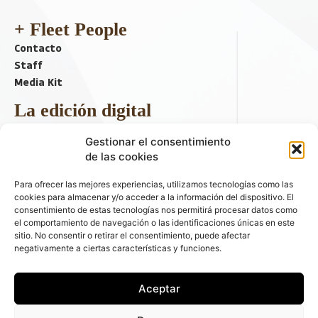
+ Fleet People
Contacto
Staff
Media Kit
La edición digital
Descargar último ejemplar
Gestionar el consentimiento
ir a hemeroteca
de las cookies
+ Contenido en redes sociales
Para ofrecer las mejores experiencias, utilizamos tecnologías como las
cookies para almacenar y/o acceder a la información del dispositivo. El
consentimiento de estas tecnologías nos permitirá procesar datos como
el comportamiento de navegación o las identificaciones únicas en este
sitio. No consentir o retirar el consentimiento, puede afectar
negativamente a ciertas características y funciones.
Aceptar
© 2026 FLEET PEOPLE . La web líder de las flotas y el renting de