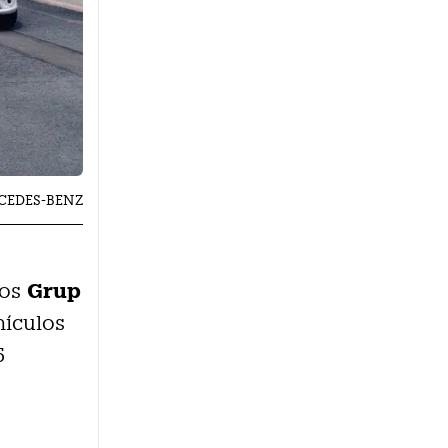
CEDES-BENZ
Grup
ios
hículos
5