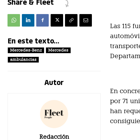
Share & Fleet
Las 115 f
automóvil
En este texto...
transport
Mercedes-Benz
Mercedes
Departam
ambulancias
Autor
En concre
por 71 un
han reque
consiguie
Redacción