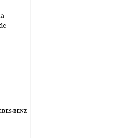
ha
 de
EDES-BENZ