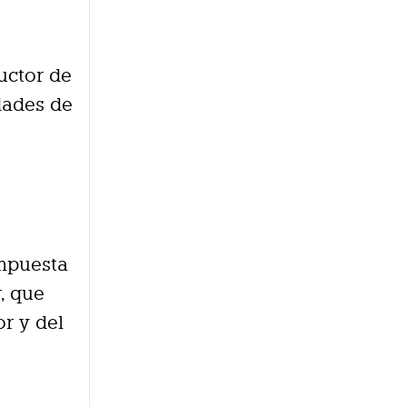
ructor de
dades de
mpuesta
r, que
r y del