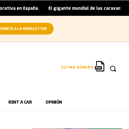
n España
El gigante mundial de las caravanas asume cierr
|
CRÍBETE A LA NEWSLETTER
ÚLTIMO NÚMERO
RENT A CAR
OPINIÓN