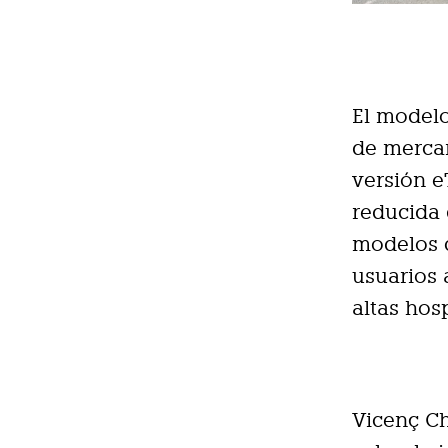
El modelo
de mercan
versión 
reducida 
modelos c
usuarios 
altas hosp
Vicenç Ch