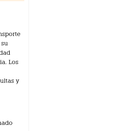
nsporte
 su
idad
ia. Los
ultas y
mado