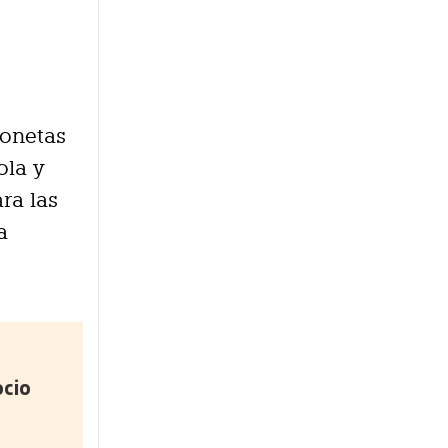
gonetas
ola y
ra las
a
ocio