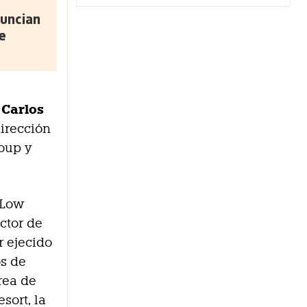
uncian
e
 Carlos
dirección
oup y
 Low
ctor de
r ejecido
os de
rea de
sort, la