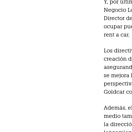
Y, por últ
Negocio L
Director d
ocupar pue
rent a car.
Los direct
creación d
asegurando
se mejora 
perspecti
Goldcar c
Además, e
medio tamb
la direcci