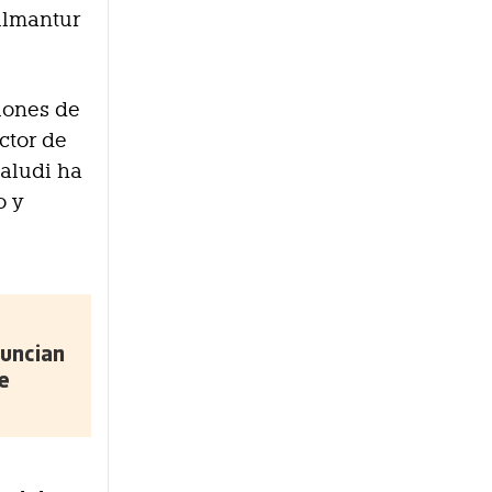
llmantur
iones de
ctor de
faludi ha
o y
uncian
e