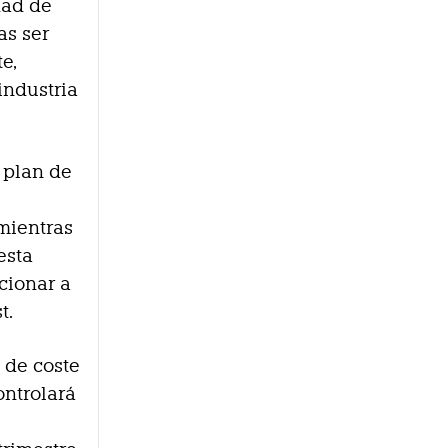
dad de
as ser
e,
industria
 plan de
mientras
esta
cionar a
t.
 de coste
ontrolará