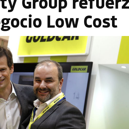
ity Group refuer
egocio Low Cost