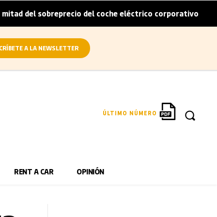
sobreprecio del coche eléctrico corporativo
Arval convie
|
CRÍBETE A LA NEWSLETTER
ÚLTIMO NÚMERO
RENT A CAR
OPINIÓN