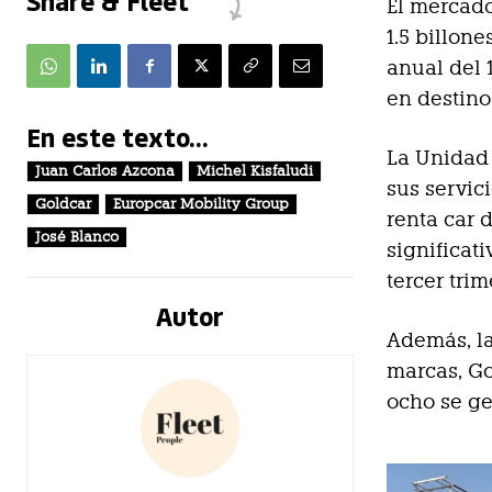
Share & Fleet
El mercado
1.5 billon
anual del 
en destino
En este texto...
La Unidad 
Juan Carlos Azcona
Michel Kisfaludi
sus servici
Goldcar
Europcar Mobility Group
renta car 
José Blanco
significat
tercer trim
Autor
Además, l
marcas, Go
ocho se ge