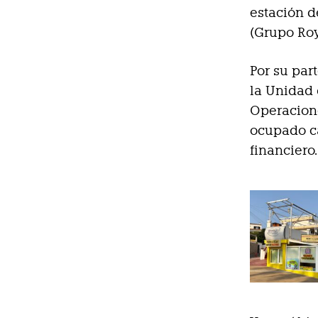
estación d
(Grupo Roy
Por su par
la Unidad 
Operacione
ocupado ca
financiero.