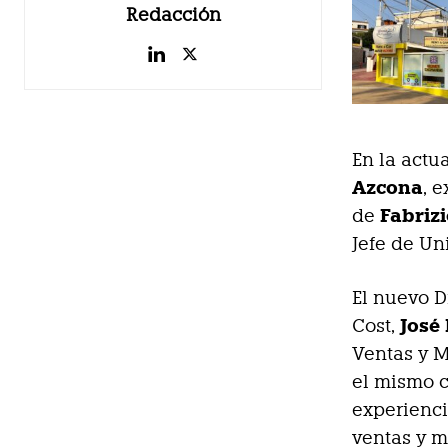
Redacción
En la actu
Azcona
, 
Fabriz
de
Jefe de Un
El nuevo D
José
Cost,
Ventas y M
el mismo c
experienci
ventas y m