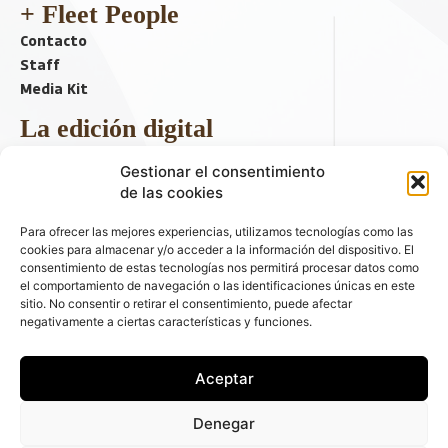
+ Fleet People
Contacto
Staff
Media Kit
La edición digital
Descargar último ejemplar
Gestionar el consentimiento
ir a hemeroteca
de las cookies
+ Contenido en redes sociales
Para ofrecer las mejores experiencias, utilizamos tecnologías como las
cookies para almacenar y/o acceder a la información del dispositivo. El
consentimiento de estas tecnologías nos permitirá procesar datos como
el comportamiento de navegación o las identificaciones únicas en este
sitio. No consentir o retirar el consentimiento, puede afectar
negativamente a ciertas características y funciones.
Aceptar
© 2026 FLEET PEOPLE . La web líder de las flotas y el renting de
Denegar
automóviles - C/ Fernández de la Hoz 70, 1ºB - 28003 - Madrid