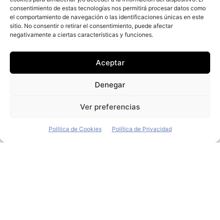
consentimiento de estas tecnologías nos permitirá procesar datos como
el comportamiento de navegación o las identificaciones únicas en este
sitio. No consentir o retirar el consentimiento, puede afectar
El gigante mundial de
negativamente a ciertas características y funciones.
las caravanas asume
Aceptar
cierres tras la caída en
Denegar
picado de los modelos
Ver preferencias
tradicionales
Política de Cookies
Política de Privacidad
Redacción
-
8 de junio de 2026
En 2021, el mercado europeo de vehículos
recreacionales europeo seguía dibujando una
dinámica de crecimiento más que interesante. Al
creciente interés del público por soluciones...
Renault suma al Clio un motor