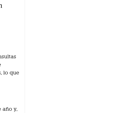
n
nsultas
e
, lo que
 año y,