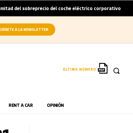
obreprecio del coche eléctrico corporativo
Arval convier
|
CRÍBETE A LA NEWSLETTER
ÚLTIMO NÚMERO
RENT A CAR
OPINIÓN