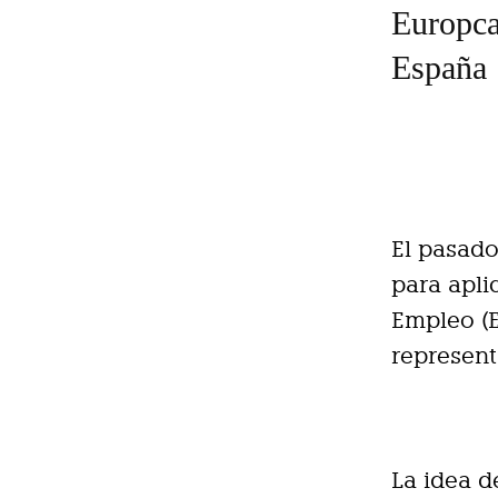
Europca
España
El pasado
para apli
Empleo (E
represen
La idea d