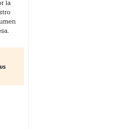
r la
stro
olumen
esa.
sus