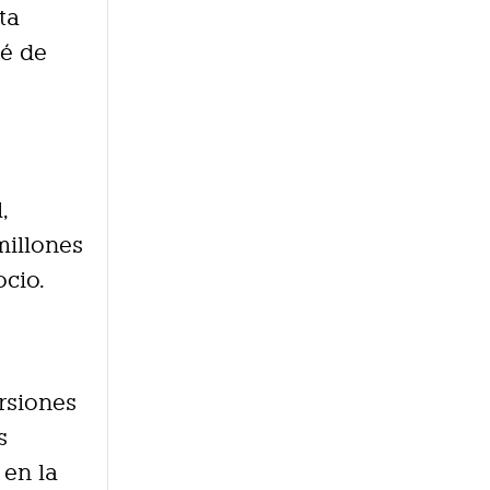
ta
té de
,
millones
ocio.
ersiones
s
 en la