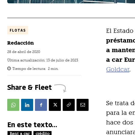
El Estad
FLOTAS
préstamo
Redacción
a manten
28 de abril de 2020
a car Eu
Última actualización:
13 de julio de 2023
Goldcar
.
Tiempo de lectura:
2
min.
Share & Fleet
Se trata 
para la e
hace dos 
En este texto...
anunciara
Rent a car
crédito