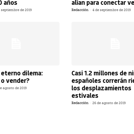
0 años
alían para conectar v
 septiembre de 2019
Redacción
-
4 de septiembre de 2019
l eterno dilema:
Casi 1.2 millones de n
 o vender?
españoles correrán r
los desplazamientos
e agosto de 2019
estivales
Redacción
-
26 de agosto de 2019