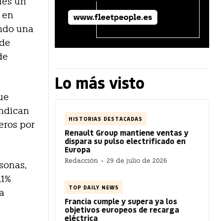
les un
 en
endo una
 de
de
Lo más visto
ue
indican
HISTORIAS DESTACADAS
eros por
Renault Group mantiene ventas y
dispara su pulso electrificado en
Europa
Redacción
-
29 de julio de 2026
rsonas,
,1%
TOP DAILY NEWS
da
Francia cumple y supera ya los
objetivos europeos de recarga
eléctrica