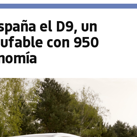
spaña el D9, un
fable con 950
onomía