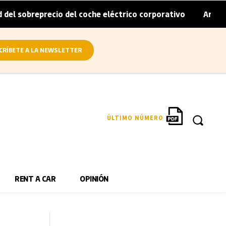
recio del coche eléctrico corporativo
Arval convierte e
|
CRÍBETE A LA NEWSLETTER
ÚLTIMO NÚMERO
RENT A CAR
OPINIÓN