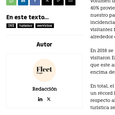
volumen de
40% provie
nuestro pa
En este texto...
incidencia
INE
turismo
servicios
visitantes
alrededor 
Autor
En 2018 se
visitaron 
que este a
encima del
En total, 
Redacción
un récord 
respecto a
turística se