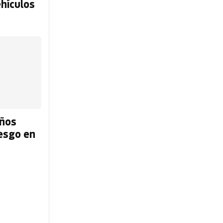
ehículos
iños
iesgo en