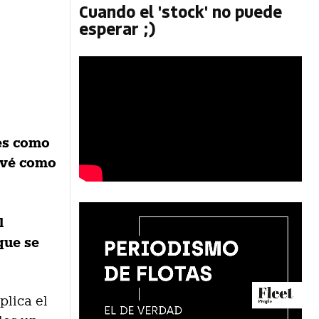
Cuando el 'stock' no puede
esperar ;)
res como
revé como
l
que se
plica el