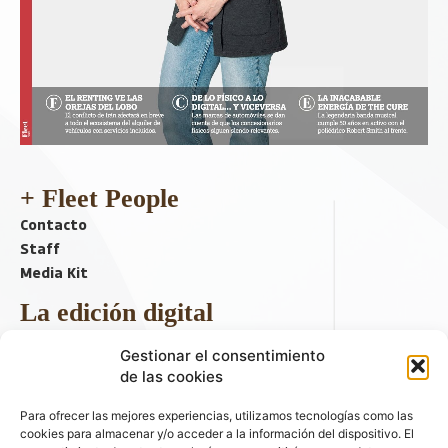
+ Fleet People
Contacto
Staff
Media Kit
La edición digital
Descargar último ejemplar
Gestionar el consentimiento
ir a hemeroteca
de las cookies
+ Contenido en redes sociales
Para ofrecer las mejores experiencias, utilizamos tecnologías como las
cookies para almacenar y/o acceder a la información del dispositivo. El