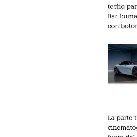
techo pan
Bar forma
con boton
La parte 
cinematog