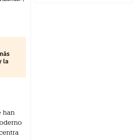
 más
 la
e han
moderno
 centra