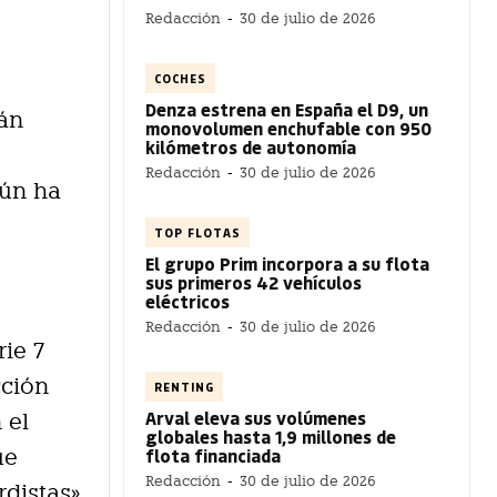
Redacción
-
30 de julio de 2026
COCHES
Denza estrena en España el D9, un
mán
monovolumen enchufable con 950
kilómetros de autonomía
Redacción
-
30 de julio de 2026
gún ha
TOP FLOTAS
El grupo Prim incorpora a su flota
sus primeros 42 vehículos
eléctricos
Redacción
-
30 de julio de 2026
ie 7
cción
RENTING
Arval eleva sus volúmenes
 el
globales hasta 1,9 millones de
flota financiada
ue
Redacción
-
30 de julio de 2026
distas»,