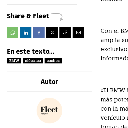
Share & Fleet
Con el BM
amplía su
exclusiv
En este texto...
informad
BMW
eléctrico
coches
Autor
«El BMW i
más pote
con la má
vehículo 
toman dec