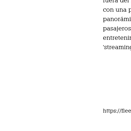
fuera del
con una p
panorámic
pasajero
entreteni
‘streaming
https://fl