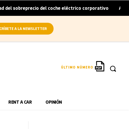
reprecio del coche eléctrico corporativo
Arval convierte
|
CRÍBETE A LA NEWSLETTER
ÚLTIMO NÚMERO
RENT A CAR
OPINIÓN