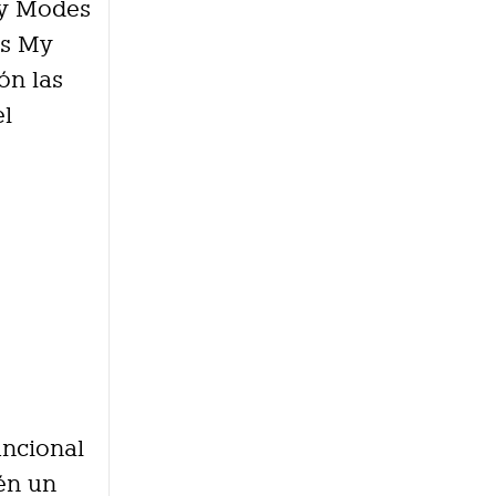
My Modes
os My
ón las
el
uncional
ién un