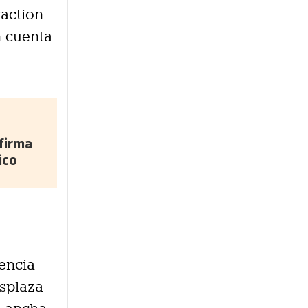
raction
n cuenta
firma
ico
iencia
esplaza