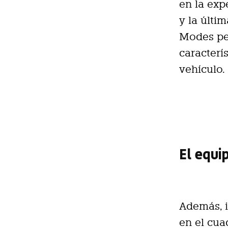
en la exp
y la últi
Modes per
caracterí
vehículo.
El equ
Además, i
en el cua