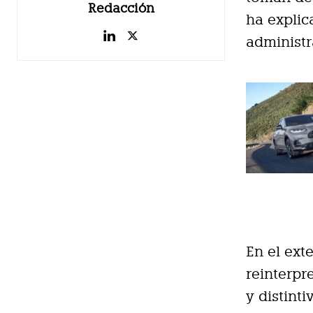
Redacción
ha expli
administr
En el exte
reinterpr
y distinti