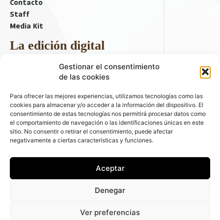
Contacto
Staff
Media Kit
La edición digital
Descargar último ejemplar
Gestionar el consentimiento
ir a hemeroteca
de las cookies
+ Contenido en redes sociales
Para ofrecer las mejores experiencias, utilizamos tecnologías como las
cookies para almacenar y/o acceder a la información del dispositivo. El
consentimiento de estas tecnologías nos permitirá procesar datos como
el comportamiento de navegación o las identificaciones únicas en este
sitio. No consentir o retirar el consentimiento, puede afectar
negativamente a ciertas características y funciones.
Aceptar
© 2026 FLEET PEOPLE . La web líder de las flotas y el renting de
Denegar
automóviles - C/ Fernández de la Hoz 70, 1ºB - 28003 - Madrid
(España) | Política de Privacidad | Política de Cookies | Email:
Ver preferencias
fleetpeople@fleetpeople.es