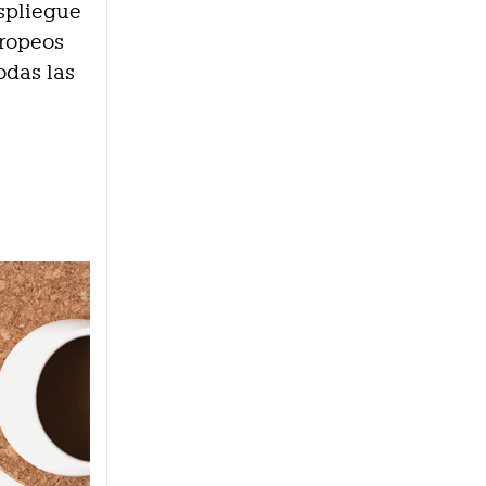
spliegue
uropeos
odas las