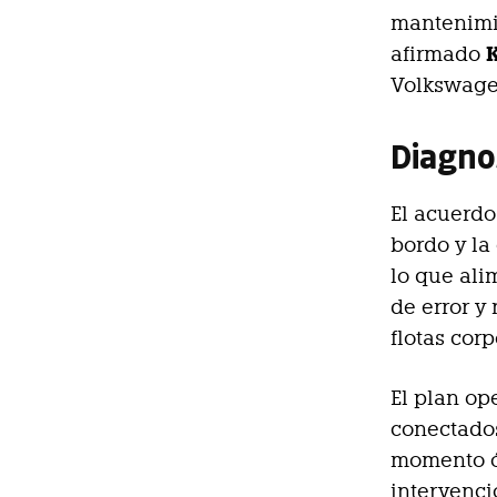
mantenimie
afirmado
Volkswage
Diagnos
El acuerdo
bordo y la
lo que ali
de error y
flotas corp
El plan op
conectados
momento óp
intervenci