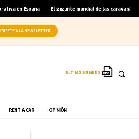
n España
El gigante mundial de las caravanas asume cierr
|
CRÍBETE A LA NEWSLETTER
ÚLTIMO NÚMERO
RENT A CAR
OPINIÓN