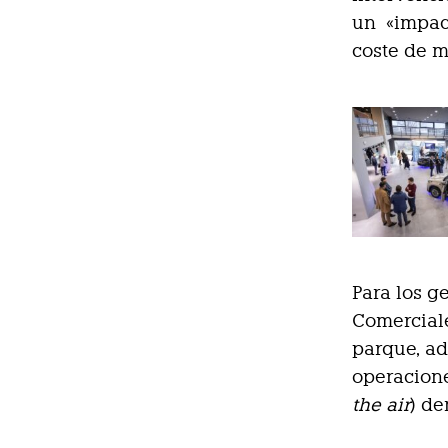
un «impact
coste de m
Para los g
Comerciale
parque, ad
operacione
the air
) de