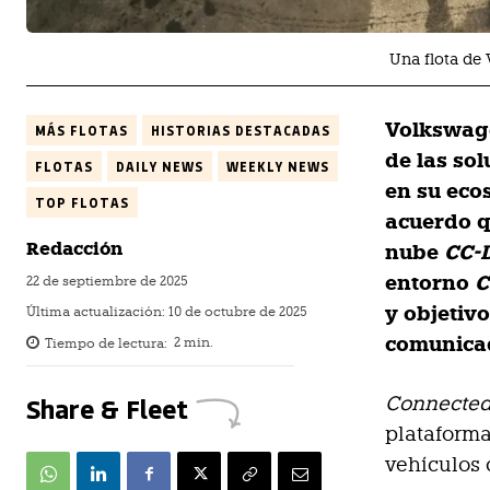
Una flota d
Volkswage
MÁS FLOTAS
HISTORIAS DESTACADAS
de las so
FLOTAS
DAILY NEWS
WEEKLY NEWS
en su ecos
TOP FLOTAS
acuerdo q
Redacción
nube
CC-
entorno
C
22 de septiembre de 2025
y objetiv
Última actualización:
10 de octubre de 2025
comunica
Tiempo de lectura:
2
min.
Share & Fleet
Connected
plataforma
vehículos 