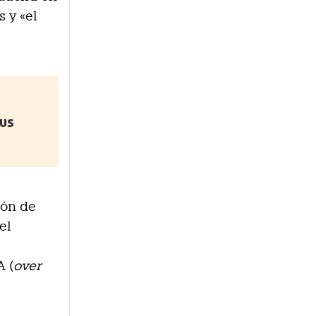
 y «el
sus
ión de
el
A (
over