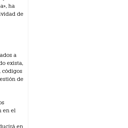
a», ha
ividad de
lados a
do exista,
, códigos
gestión de
os
n en el
ducirá en