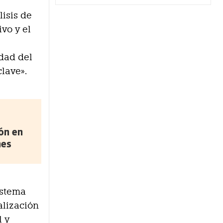
lisis de
vo y el
idad del
clave».
ón en
nes
istema
alización
l y