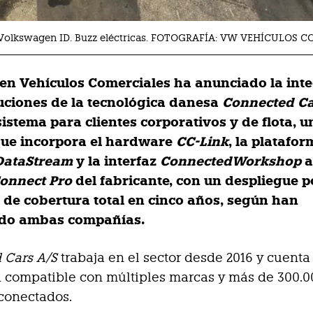
e Volkswagen ID. Buzz eléctricas. FOTOGRAFÍA: VW VEHÍCULOS 
n Vehículos Comerciales ha anunciado la int
luciones de la tecnológica danesa
Connected Ca
istema para clientes corporativos y de flota, u
ue incorpora el hardware
CC-Link
, la platafor
DataStream
y la interfaz
ConnectedWorkshop
a
onnect Pro
del fabricante, con un despliegue p
o de cobertura total en cinco años, según han
do ambas compañías.
 Cars A/S
trabaja en el sector desde 2016 y cuent
 compatible con múltiples marcas y más de 300.0
conectados.