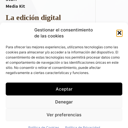
Media Kit
La edición digital
Descargar último ejemplar
Gestionar el consentimiento
ir a hemeroteca
de las cookies
+ Contenido en redes sociales
Para ofrecer las mejores experiencias, utilizamos tecnologías como las
cookies para almacenar y/o acceder a la información del dispositivo. El
consentimiento de estas tecnologías nos permitirá procesar datos como
el comportamiento de navegación o las identificaciones únicas en este
sitio. No consentir o retirar el consentimiento, puede afectar
negativamente a ciertas características y funciones.
Aceptar
© 2026 FLEET PEOPLE . La web líder de las flotas y el renting de
Denegar
automóviles - C/ Fernández de la Hoz 70, 1ºB - 28003 - Madrid
(España) | Política de Privacidad | Política de Cookies | Email:
Ver preferencias
fleetpeople@fleetpeople.es
Política de Cookies
Política de Privacidad