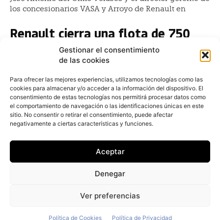
los concesionarios VASA y Arroyo de Renault en
Renault cierra una flota de 750
vehículos con Banco Santander
Gestionar el consentimiento
de las cookies
Redacción
-
17 de noviembre de 2017
El fabricante de automóviles Renault ha firmado una
Para ofrecer las mejores experiencias, utilizamos tecnologías como las
flota de 750 automóviles con la entidad financiera
cookies para almacenar y/o acceder a la información del dispositivo. El
Banco Santander, según ha adelantado La Tribuna de...
consentimiento de estas tecnologías nos permitirá procesar datos como
el comportamiento de navegación o las identificaciones únicas en este
Renault ZOE: 300 kilómetros para
sitio. No consentir o retirar el consentimiento, puede afectar
negativamente a ciertas características y funciones.
conquistarlos a todos
Juan Arús
-
13 de febrero de 2017
Aceptar
La actualización del Renault ZOE se centra
básicamente en sus baterías de litio, que ahora
Denegar
ofrecen (41KWh) más autonomía al vehículo, hasta 300
kilómetros.
Ver preferencias
Política de Cookies
Política de Privacidad
© Newspaper WordPress Theme by TagDiv