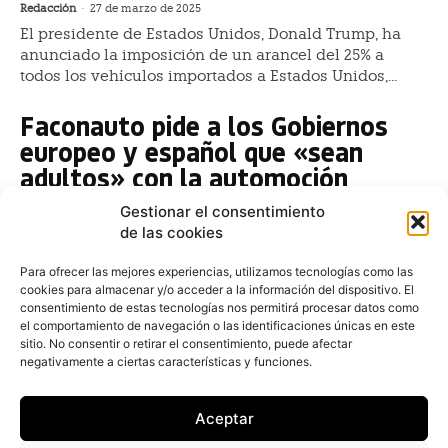
Redacción
-
27 de marzo de 2025
El presidente de Estados Unidos, Donald Trump, ha
anunciado la imposición de un arancel del 25% a
todos los vehículos importados a Estados Unidos,...
Faconauto pide a los Gobiernos
europeo y español que «sean
adultos» con la automoción
Redacción
-
5 de marzo de 2025
Gestionar el consentimiento
La presidenta de Faconauto, Marta Blázquez, ha
de las cookies
afirmado que España y Europa deben adoptar un
enfoque más pragmático en el sector de la
Para ofrecer las mejores experiencias, utilizamos tecnologías como las
cookies para almacenar y/o acceder a la información del dispositivo. El
automoción,...
consentimiento de estas tecnologías nos permitirá procesar datos como
el comportamiento de navegación o las identificaciones únicas en este
El renting de vehículos
sitio. No consentir o retirar el consentimiento, puede afectar
comerciales crece un 20% en
negativamente a ciertas características y funciones.
España hasta septiembre
Aceptar
Redacción
-
15 de octubre de 2024
Buenas vibraciones para el mercado profesional del