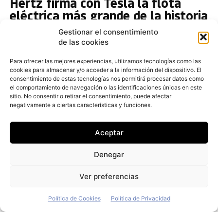
Hertz firma con Tesla la flota
eléctrica más grande de la historia
del rent a car
Gestionar el consentimiento
de las cookies
Redacción
-
26 de octubre de 2021
Hertz Global Holdings ha realizado un pedido de
Para ofrecer las mejores experiencias, utilizamos tecnologías como las
100.000 modelos eléctricos de la marca
cookies para almacenar y/o acceder a la información del dispositivo. El
estadounidense Tesla que se irán incorporando hasta
consentimiento de estas tecnologías nos permitirá procesar datos como
2022 a su flota
el comportamiento de navegación o las identificaciones únicas en este
sitio. No consentir o retirar el consentimiento, puede afectar
El ex Ford Mark Fields, nuevo CEO
negativamente a ciertas características y funciones.
interino de Hertz
Aceptar
Redacción
-
8 de octubre de 2021
Hertz ha nombrado a Mark Fields, ex presidente y ex
Denegar
director ejecutivo de Ford Motor Company durante 28
años, como director ejecutivo interino.
Ver preferencias
Política de Cookies
Política de Privacidad