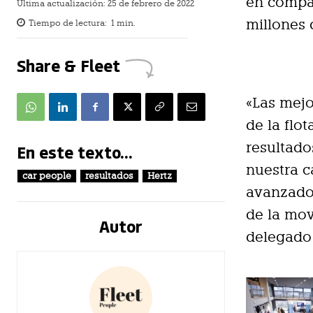
en compar
Última actualización:
25 de febrero de 2022
millones 
Tiempo de lectura:
1
min.
Share & Fleet
«Las mejo
de la flo
resultado
En este texto...
nuestra c
car people
resultados
Hertz
avanzado
de la mov
Autor
delegado 