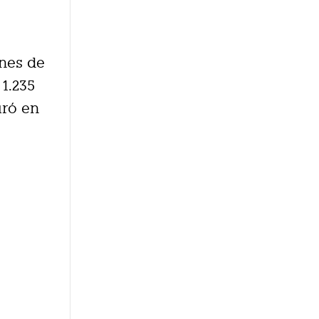
ones de
 1.235
uró en