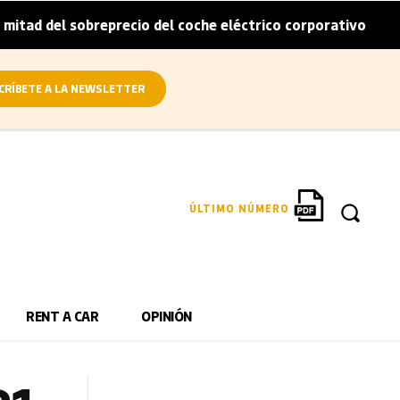
sobreprecio del coche eléctrico corporativo
Arval convi
|
CRÍBETE A LA NEWSLETTER
ÚLTIMO NÚMERO
RENT A CAR
OPINIÓN