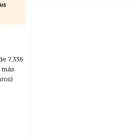
sus
de 7.336
% más
uros)