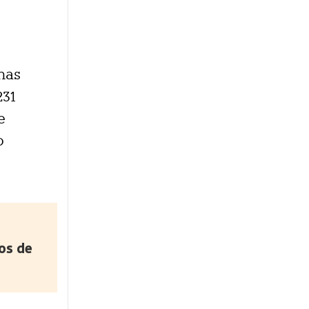
unas
231
e
o
os de