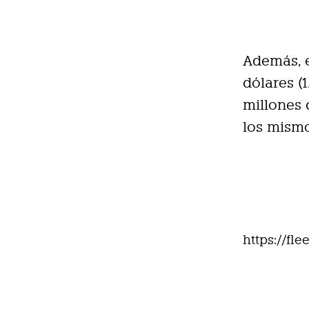
Además, e
dólares (
millones 
los mismo
https://fl