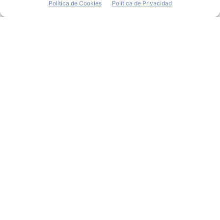
Política de Cookies
Política de Privacidad
SEAT inicia la producción
de una nueva caja de
cambios
Redacción
-
23 de julio de 2019
El centro de producción de la compañía