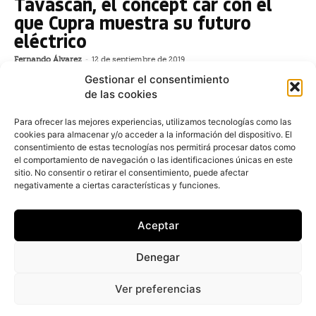
Tavascan, el concept car con el
que Cupra muestra su futuro
eléctrico
Fernando Álvarez
-
12 de septiembre de 2019
El Cupra Tavascan es una muestra de la
Gestionar el consentimiento
electrificación de la deportividad, plasmada en un
de las cookies
vehículo de presencia SUV de gran tamaño, con figura
de coupé
Para ofrecer las mejores experiencias, utilizamos tecnologías como las
cookies para almacenar y/o acceder a la información del dispositivo. El
consentimiento de estas tecnologías nos permitirá procesar datos como
Volkswagen desarrollará un
el comportamiento de navegación o las identificaciones únicas en este
nuevo concepto de negocio de
sitio. No consentir o retirar el consentimiento, puede afectar
negativamente a ciertas características y funciones.
posventa
Redacción
-
7 de septiembre de 2019
Aceptar
El Grupo Volkswagen ha anunciado la adaptación de
su negocio de posventa a los desafíos de la
Denegar
digitalización y la movilidad eléctrica. El aumento del
número
Ver preferencias