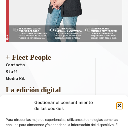
+ Fleet People
Contacto
Staff
Media Kit
La edición digital
Descargar último ejemplar
Gestionar el consentimiento
ir a hemeroteca
de las cookies
+ Contenido en redes sociales
Para ofrecer las mejores experiencias, utilizamos tecnologías como las
cookies para almacenar y/o acceder a la información del dispositivo. El